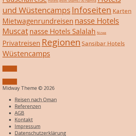
Hotels Jebel Shams / Al Hamra
Infoseiten
und Wüstencamps
Karten
nasse Hotels
Mietwagenrundreisen
Muscat
nasse Hotels Salalah
Nizwa
Regionen
Privatreisen
Sansibar Hotels
Wüstencamps
Submit
Submit
Midway Theme © 2026
Reisen nach Oman
Referenzen
AGB
Kontakt
Impressum
Datenschutzerklärung