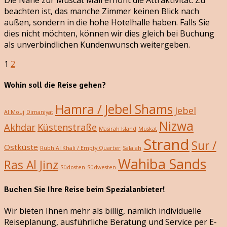
beachten ist, das manche Zimmer keinen Blick nach
außen, sondern in die hohe Hotelhalle haben. Falls Sie
dies nicht möchten, können wir dies gleich bei Buchung
als unverbindlichen Kundenwunsch weitergeben.
1
2
Wohin soll die Reise gehen?
Hamra / Jebel Shams
Jebel
Al Mouj
Dimaniyat
Nizwa
Akhdar
Küstenstraße
Masirah Island
Muskat
Strand
Sur /
Ostküste
Rubh Al Khali / Empty Quarter
Salalah
Wahiba Sands
Ras Al Jinz
Südosten
Südwesten
Buchen Sie Ihre Reise beim Spezialanbieter!
Wir bieten Ihnen mehr als billig, nämlich individuelle
Reiseplanung, ausführliche Beratung und Service per E-