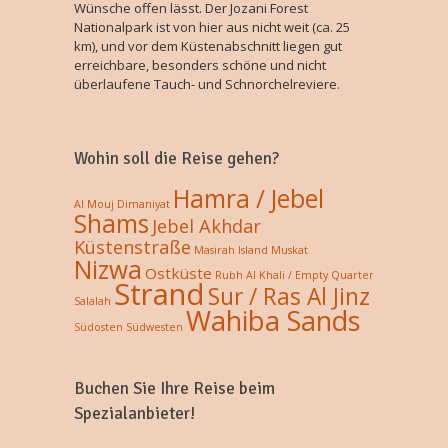
Wünsche offen lässt. Der Jozani Forest
Nationalpark ist von hier aus nicht weit (ca. 25
km), und vor dem Küstenabschnitt liegen gut
erreichbare, besonders schöne und nicht
überlaufene Tauch- und Schnorchelreviere.
Wohin soll die Reise gehen?
Hamra / Jebel
Al Mouj
Dimaniyat
Shams
Jebel Akhdar
Küstenstraße
Masirah Island
Muskat
Nizwa
Ostküste
Rubh Al Khali / Empty Quarter
Strand
Sur / Ras Al Jinz
Salalah
Wahiba Sands
Südosten
Südwesten
Buchen Sie Ihre Reise beim
Spezialanbieter!