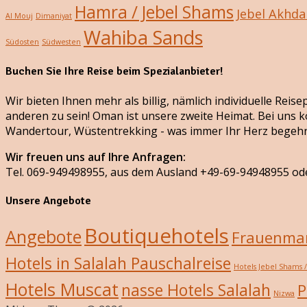
Hamra / Jebel Shams
Jebel Akhda
Al Mouj
Dimaniyat
Wahiba Sands
Südosten
Südwesten
Buchen Sie Ihre Reise beim Spezialanbieter!
Wir bieten Ihnen mehr als billig, nämlich individuelle Rei
anderen zu sein! Oman ist unsere zweite Heimat. Bei uns k
Wandertour, Wüstentrekking - was immer Ihr Herz begehr
Wir freuen uns auf Ihre Anfragen:
Tel. 069-949498955, aus dem Ausland +49-69-94948955 od
Unsere Angebote
Boutiquehotels
Angebote
Frauenmar
Hotels in Salalah Pauschalreise
Hotels Jebel Shams 
Hotels Muscat
nasse Hotels Salalah
P
Nizwa