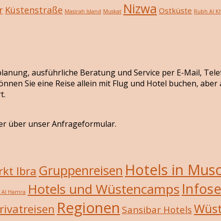
Nizwa
r
Küstenstraße
Ostküste
Masirah Island
Muskat
Rubh Al Kh
seplanung, ausführliche Beratung und Service per E-Mail, Tel
önnen Sie eine Reise allein mit Flug und Hotel buchen, abe
t.
er über unser Anfrageformular.
Hotels in Mus
Gruppenreisen
kt Ibra
Infose
Hotels und Wüstencamps
/ Al Hamra
Regionen
Wüs
rivatreisen
Sansibar Hotels