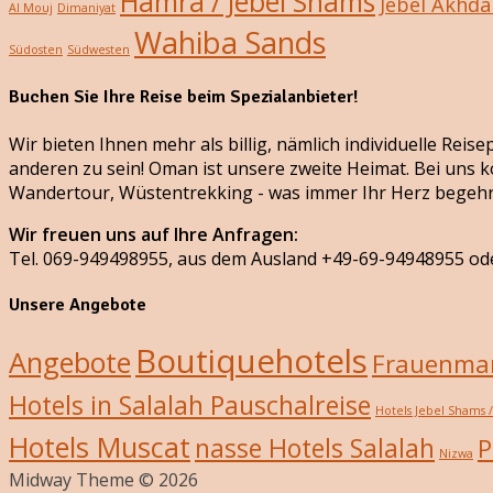
Hamra / Jebel Shams
Jebel Akhda
Al Mouj
Dimaniyat
Wahiba Sands
Südosten
Südwesten
Buchen Sie Ihre Reise beim Spezialanbieter!
Wir bieten Ihnen mehr als billig, nämlich individuelle Rei
anderen zu sein! Oman ist unsere zweite Heimat. Bei uns k
Wandertour, Wüstentrekking - was immer Ihr Herz begehr
Wir freuen uns auf Ihre Anfragen:
Tel. 069-949498955, aus dem Ausland +49-69-94948955 od
Unsere Angebote
Boutiquehotels
Angebote
Frauenmar
Hotels in Salalah Pauschalreise
Hotels Jebel Shams 
Hotels Muscat
nasse Hotels Salalah
P
Nizwa
Midway Theme © 2026