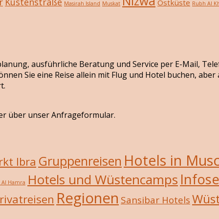
Nizwa
r
Küstenstraße
Ostküste
Masirah Island
Muskat
Rubh Al Kh
seplanung, ausführliche Beratung und Service per E-Mail, Tel
önnen Sie eine Reise allein mit Flug und Hotel buchen, abe
t.
er über unser Anfrageformular.
Hotels in Mus
Gruppenreisen
kt Ibra
Infose
Hotels und Wüstencamps
/ Al Hamra
Regionen
Wüs
rivatreisen
Sansibar Hotels