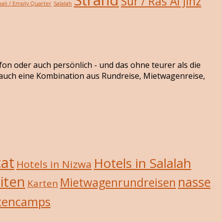
Sur / Ras Al Jinz
ali / Empty Quarter
Salalah
efon oder auch persönlich - und das ohne teurer als die
r auch eine Kombination aus Rundreise, Mietwagenreise,
cat
Hotels in Salalah
Hotels in Nizwa
iten
nasse
Mietwagenrundreisen
Karten
tencamps