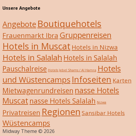
Unsere Angebote
Boutiquehotels
Angebote
Gruppenreisen
Frauenmarkt Ibra
Hotels in Muscat
Hotels in Nizwa
Hotels in Salalah
Hotels in Salalah
Hotels
Pauschalreise
Hotels Jebel Shams / Al Hamra
Infoseiten
und Wüstencamps
Karten
nasse Hotels
Mietwagenrundreisen
Muscat
nasse Hotels Salalah
Nizwa
Regionen
Privatreisen
Sansibar Hotels
Wüstencamps
Midway Theme © 2026