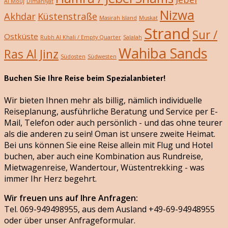
Al Mouj
Dimaniyat
Nizwa
Akhdar
Küstenstraße
Masirah Island
Muskat
Strand
Sur /
Ostküste
Rubh Al Khali / Empty Quarter
Salalah
Wahiba Sands
Ras Al Jinz
Südosten
Südwesten
Buchen Sie Ihre Reise beim Spezialanbieter!
Wir bieten Ihnen mehr als billig, nämlich individuelle
Reiseplanung, ausführliche Beratung und Service per E-
Mail, Telefon oder auch persönlich - und das ohne teurer
als die anderen zu sein! Oman ist unsere zweite Heimat.
Bei uns können Sie eine Reise allein mit Flug und Hotel
buchen, aber auch eine Kombination aus Rundreise,
Mietwagenreise, Wandertour, Wüstentrekking - was
immer Ihr Herz begehrt.
Wir freuen uns auf Ihre Anfragen:
Tel. 069-949498955, aus dem Ausland +49-69-94948955
oder über unser Anfrageformular.