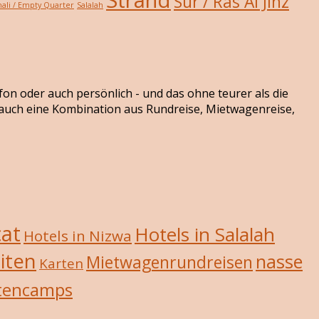
Sur / Ras Al Jinz
ali / Empty Quarter
Salalah
efon oder auch persönlich - und das ohne teurer als die
r auch eine Kombination aus Rundreise, Mietwagenreise,
cat
Hotels in Salalah
Hotels in Nizwa
iten
nasse
Mietwagenrundreisen
Karten
tencamps