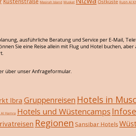
Nizwa
r
Küstenstraße
Ostküste
Masirah Island
Muskat
Rubh Al Kh
seplanung, ausführliche Beratung und Service per E-Mail, Tel
önnen Sie eine Reise allein mit Flug und Hotel buchen, abe
t.
er über unser Anfrageformular.
Hotels in Mus
Gruppenreisen
kt Ibra
Infose
Hotels und Wüstencamps
/ Al Hamra
Regionen
Wüs
rivatreisen
Sansibar Hotels