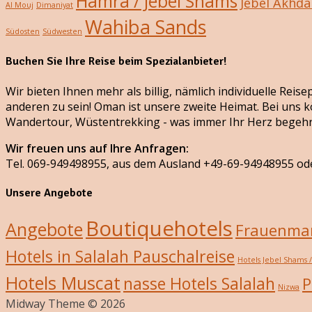
Hamra / Jebel Shams
Jebel Akhda
Al Mouj
Dimaniyat
Wahiba Sands
Südosten
Südwesten
Buchen Sie Ihre Reise beim Spezialanbieter!
Wir bieten Ihnen mehr als billig, nämlich individuelle Rei
anderen zu sein! Oman ist unsere zweite Heimat. Bei uns k
Wandertour, Wüstentrekking - was immer Ihr Herz begehr
Wir freuen uns auf Ihre Anfragen:
Tel. 069-949498955, aus dem Ausland +49-69-94948955 od
Unsere Angebote
Boutiquehotels
Angebote
Frauenmar
Hotels in Salalah Pauschalreise
Hotels Jebel Shams 
Hotels Muscat
nasse Hotels Salalah
P
Nizwa
Midway Theme © 2026