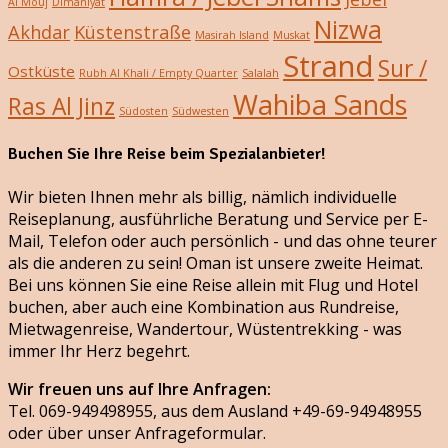
Al Mouj
Dimaniyat
Nizwa
Akhdar
Küstenstraße
Masirah Island
Muskat
Strand
Sur /
Ostküste
Rubh Al Khali / Empty Quarter
Salalah
Wahiba Sands
Ras Al Jinz
Südosten
Südwesten
Buchen Sie Ihre Reise beim Spezialanbieter!
Wir bieten Ihnen mehr als billig, nämlich individuelle
Reiseplanung, ausführliche Beratung und Service per E-
Mail, Telefon oder auch persönlich - und das ohne teurer
als die anderen zu sein! Oman ist unsere zweite Heimat.
Bei uns können Sie eine Reise allein mit Flug und Hotel
buchen, aber auch eine Kombination aus Rundreise,
Mietwagenreise, Wandertour, Wüstentrekking - was
immer Ihr Herz begehrt.
Wir freuen uns auf Ihre Anfragen:
Tel. 069-949498955, aus dem Ausland +49-69-94948955
oder über unser Anfrageformular.