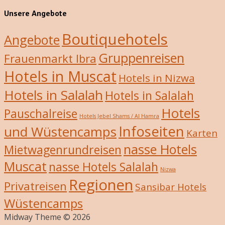
Unsere Angebote
Boutiquehotels
Angebote
Gruppenreisen
Frauenmarkt Ibra
Hotels in Muscat
Hotels in Nizwa
Hotels in Salalah
Hotels in Salalah
Hotels
Pauschalreise
Hotels Jebel Shams / Al Hamra
Infoseiten
und Wüstencamps
Karten
nasse Hotels
Mietwagenrundreisen
Muscat
nasse Hotels Salalah
Nizwa
Regionen
Privatreisen
Sansibar Hotels
Wüstencamps
Midway Theme © 2026