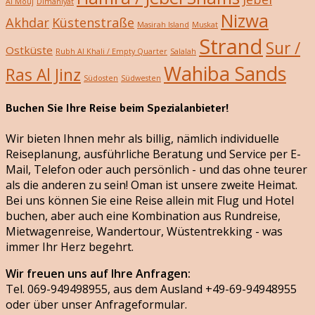
Al Mouj
Dimaniyat
Nizwa
Akhdar
Küstenstraße
Masirah Island
Muskat
Strand
Sur /
Ostküste
Rubh Al Khali / Empty Quarter
Salalah
Wahiba Sands
Ras Al Jinz
Südosten
Südwesten
Buchen Sie Ihre Reise beim Spezialanbieter!
Wir bieten Ihnen mehr als billig, nämlich individuelle
Reiseplanung, ausführliche Beratung und Service per E-
Mail, Telefon oder auch persönlich - und das ohne teurer
als die anderen zu sein! Oman ist unsere zweite Heimat.
Bei uns können Sie eine Reise allein mit Flug und Hotel
buchen, aber auch eine Kombination aus Rundreise,
Mietwagenreise, Wandertour, Wüstentrekking - was
immer Ihr Herz begehrt.
Wir freuen uns auf Ihre Anfragen:
Tel. 069-949498955, aus dem Ausland +49-69-94948955
oder über unser Anfrageformular.