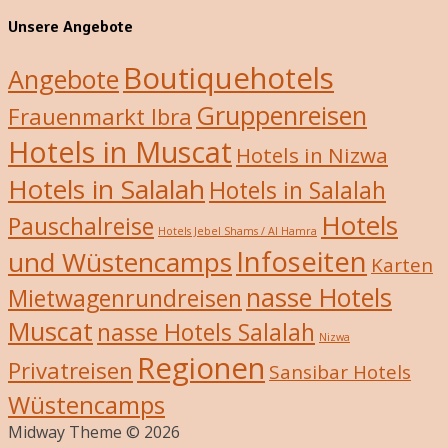
Unsere Angebote
Boutiquehotels
Angebote
Gruppenreisen
Frauenmarkt Ibra
Hotels in Muscat
Hotels in Nizwa
Hotels in Salalah
Hotels in Salalah
Hotels
Pauschalreise
Hotels Jebel Shams / Al Hamra
Infoseiten
und Wüstencamps
Karten
nasse Hotels
Mietwagenrundreisen
Muscat
nasse Hotels Salalah
Nizwa
Regionen
Privatreisen
Sansibar Hotels
Wüstencamps
Midway Theme © 2026