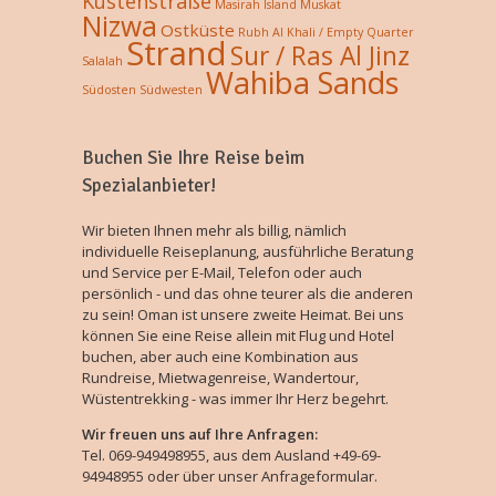
Küstenstraße
Masirah Island
Muskat
Nizwa
Ostküste
Rubh Al Khali / Empty Quarter
Strand
Sur / Ras Al Jinz
Salalah
Wahiba Sands
Südosten
Südwesten
Buchen Sie Ihre Reise beim
Spezialanbieter!
Wir bieten Ihnen mehr als billig, nämlich
individuelle Reiseplanung, ausführliche Beratung
und Service per E-Mail, Telefon oder auch
persönlich - und das ohne teurer als die anderen
zu sein! Oman ist unsere zweite Heimat. Bei uns
können Sie eine Reise allein mit Flug und Hotel
buchen, aber auch eine Kombination aus
Rundreise, Mietwagenreise, Wandertour,
Wüstentrekking - was immer Ihr Herz begehrt.
Wir freuen uns auf Ihre Anfragen:
Tel. 069-949498955, aus dem Ausland +49-69-
94948955 oder über unser Anfrageformular.