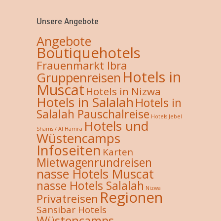
Unsere Angebote
Angebote
Boutiquehotels
Frauenmarkt Ibra
Hotels in
Gruppenreisen
Muscat
Hotels in Nizwa
Hotels in Salalah
Hotels in
Salalah Pauschalreise
Hotels Jebel
Hotels und
Shams / Al Hamra
Wüstencamps
Infoseiten
Karten
Mietwagenrundreisen
nasse Hotels Muscat
nasse Hotels Salalah
Nizwa
Regionen
Privatreisen
Sansibar Hotels
Wüstencamps