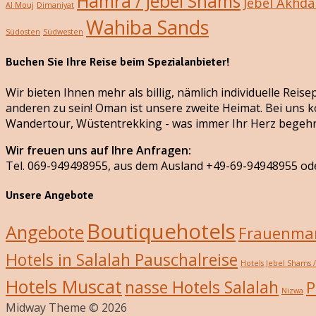
Hamra / Jebel Shams
Jebel Akhda
Al Mouj
Dimaniyat
Wahiba Sands
Südosten
Südwesten
Buchen Sie Ihre Reise beim Spezialanbieter!
Wir bieten Ihnen mehr als billig, nämlich individuelle Rei
anderen zu sein! Oman ist unsere zweite Heimat. Bei uns k
Wandertour, Wüstentrekking - was immer Ihr Herz begehr
Wir freuen uns auf Ihre Anfragen:
Tel. 069-949498955, aus dem Ausland +49-69-94948955 od
Unsere Angebote
Boutiquehotels
Angebote
Frauenmar
Hotels in Salalah Pauschalreise
Hotels Jebel Shams 
Hotels Muscat
nasse Hotels Salalah
P
Nizwa
Midway Theme © 2026