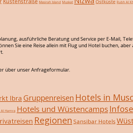
Nizwa
r
Küstenstraße
Ostküste
Masirah Island
Muskat
Rubh Al Kh
seplanung, ausführliche Beratung und Service per E-Mail, Tel
önnen Sie eine Reise allein mit Flug und Hotel buchen, abe
t.
er über unser Anfrageformular.
Hotels in Mus
Gruppenreisen
kt Ibra
Infose
Hotels und Wüstencamps
/ Al Hamra
Regionen
Wüs
rivatreisen
Sansibar Hotels