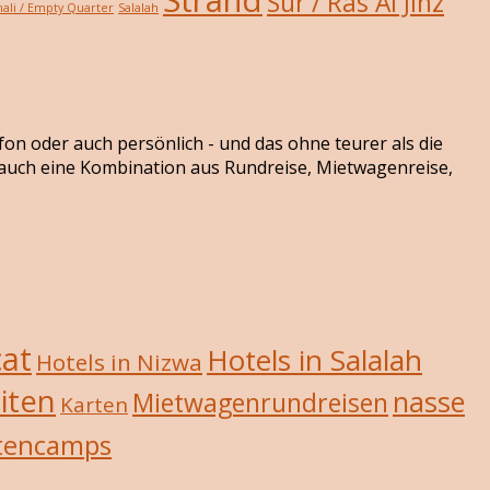
Sur / Ras Al Jinz
ali / Empty Quarter
Salalah
efon oder auch persönlich - und das ohne teurer als die
r auch eine Kombination aus Rundreise, Mietwagenreise,
cat
Hotels in Salalah
Hotels in Nizwa
iten
nasse
Mietwagenrundreisen
Karten
tencamps