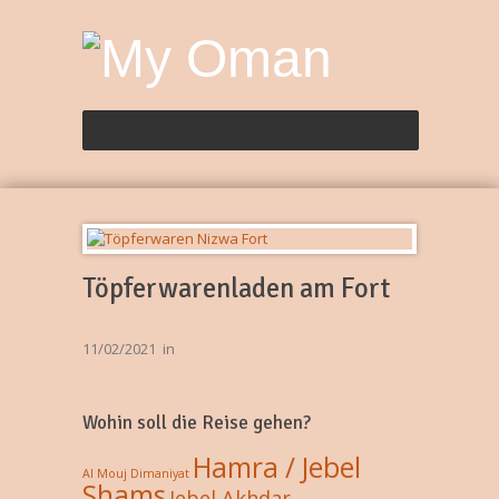
Töpferwarenladen am Fort
11/02/2021
in
Wohin soll die Reise gehen?
Hamra / Jebel
Al Mouj
Dimaniyat
Shams
Jebel Akhdar