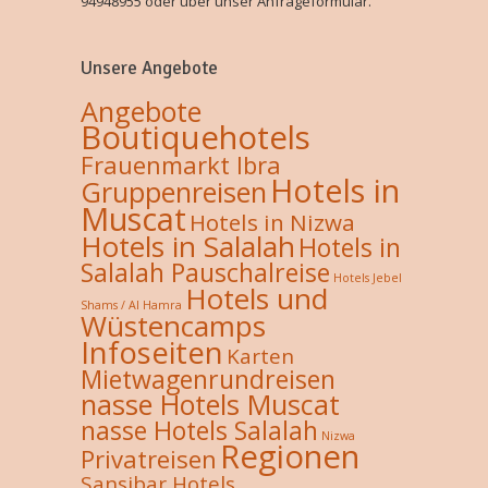
94948955 oder über unser Anfrageformular.
Unsere Angebote
Angebote
Boutiquehotels
Frauenmarkt Ibra
Hotels in
Gruppenreisen
Muscat
Hotels in Nizwa
Hotels in Salalah
Hotels in
Salalah Pauschalreise
Hotels Jebel
Hotels und
Shams / Al Hamra
Wüstencamps
Infoseiten
Karten
Mietwagenrundreisen
nasse Hotels Muscat
nasse Hotels Salalah
Nizwa
Regionen
Privatreisen
Sansibar Hotels