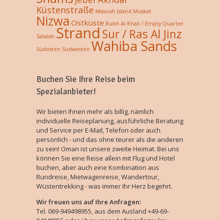
Küstenstraße
Masirah Island
Muskat
Nizwa
Ostküste
Rubh Al Khali / Empty Quarter
Strand
Sur / Ras Al Jinz
Salalah
Wahiba Sands
Südosten
Südwesten
Buchen Sie Ihre Reise beim
Spezialanbieter!
Wir bieten Ihnen mehr als billig, nämlich
individuelle Reiseplanung, ausführliche Beratung
und Service per E-Mail, Telefon oder auch
persönlich - und das ohne teurer als die anderen
zu sein! Oman ist unsere zweite Heimat. Bei uns
können Sie eine Reise allein mit Flug und Hotel
buchen, aber auch eine Kombination aus
Rundreise, Mietwagenreise, Wandertour,
Wüstentrekking - was immer Ihr Herz begehrt.
Wir freuen uns auf Ihre Anfragen:
Tel. 069-949498955, aus dem Ausland +49-69-