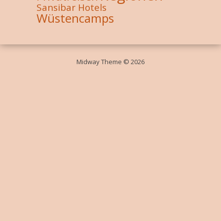
Sansibar Hotels
Wüstencamps
Midway Theme © 2026
Durch die weitere Nutzung der Seite stimmst du der Verwendung von
Cookies zu.
Weitere Informationen
Akzeptieren
Die Cookie-Einstellungen auf dieser Website sind auf "Cookies zulassen"
eingestellt, um das beste Surferlebnis zu ermöglichen. Wenn du diese
Website ohne Änderung der Cookie-Einstellungen verwendest oder auf
"Akzeptieren" klickst, erklärst du sich damit einverstanden.
Schließen