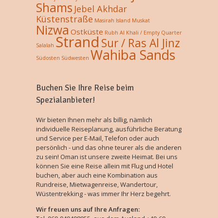
Shams
Jebel Akhdar
Küstenstraße
Masirah Island
Muskat
Nizwa
Ostküste
Rubh Al Khali / Empty Quarter
Strand
Sur / Ras Al Jinz
Salalah
Wahiba Sands
Südosten
Südwesten
Buchen Sie Ihre Reise beim
Spezialanbieter!
Wir bieten Ihnen mehr als billig, nämlich
individuelle Reiseplanung, ausführliche Beratung
und Service per E-Mail, Telefon oder auch
persönlich - und das ohne teurer als die anderen
zu sein! Oman ist unsere zweite Heimat. Bei uns
können Sie eine Reise allein mit Flug und Hotel
buchen, aber auch eine Kombination aus
Rundreise, Mietwagenreise, Wandertour,
Wüstentrekking - was immer Ihr Herz begehrt.
Wir freuen uns auf Ihre Anfragen: