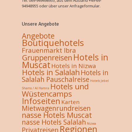
Tel. 069-949498955, aus dem Ausland +49-69-
94948955 oder über unser Anfrageformular.
Unsere Angebote
Angebote
Boutiquehotels
Frauenmarkt Ibra
Hotels in
Gruppenreisen
Muscat
Hotels in Nizwa
Hotels in Salalah
Hotels in
Salalah Pauschalreise
Hotels Jebel
Hotels und
Shams / Al Hamra
Wüstencamps
Infoseiten
Karten
Mietwagenrundreisen
nasse Hotels Muscat
nasse Hotels Salalah
Nizwa
Regionen
Privatreisen