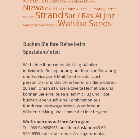
Küstenstraße
Masirah Island
Muskat
Nizwa
Ostküste
Rubh Al Khali / Empty Quarter
Strand
Sur / Ras Al Jinz
Salalah
Wahiba Sands
Südosten
Südwesten
Buchen Sie Ihre Reise beim
Spezialanbieter!
Wir bieten Ihnen mehr als billig, nämlich
individuelle Reiseplanung, ausführliche Beratung
und Service per E-Mail, Telefon oder auch
persönlich - und das ohne teurer als die anderen
zu sein! Oman ist unsere zweite Heimat. Bei uns
können Sie eine Reise allein mit Flug und Hotel
buchen, aber auch eine Kombination aus
Rundreise, Mietwagenreise, Wandertour,
Wüstentrekking - was immer Ihr Herz begehrt.
Wir freuen uns auf Ihre Anfragen:
Tel. 069-949498955, aus dem Ausland +49-69-
94948955 oder über unser Anfrageformular.