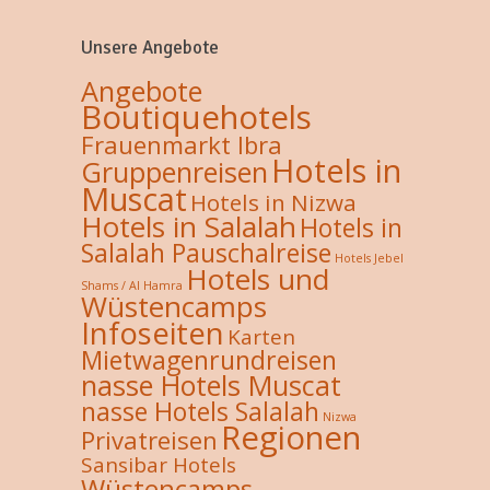
Unsere Angebote
Angebote
Boutiquehotels
Frauenmarkt Ibra
Hotels in
Gruppenreisen
Muscat
Hotels in Nizwa
Hotels in Salalah
Hotels in
Salalah Pauschalreise
Hotels Jebel
Hotels und
Shams / Al Hamra
Wüstencamps
Infoseiten
Karten
Mietwagenrundreisen
nasse Hotels Muscat
nasse Hotels Salalah
Nizwa
Regionen
Privatreisen
Sansibar Hotels
Wüstencamps