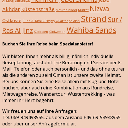
Al Mouj
Dimaniyat
Nizwa
Akhdar
Küstenstraße
Masirah Island
Muskat
Strand
Sur /
Ostküste
Rubh Al Khali / Empty Quarter
Salalah
Wahiba Sands
Ras Al Jinz
Südosten
Südwesten
Buchen Sie Ihre Reise beim Spezialanbieter!
Wir bieten Ihnen mehr als billig, nämlich individuelle
Reiseplanung, ausführliche Beratung und Service per E-
Mail, Telefon oder auch persönlich - und das ohne teurer
als die anderen zu sein! Oman ist unsere zweite Heimat.
Bei uns können Sie eine Reise allein mit Flug und Hotel
buchen, aber auch eine Kombination aus Rundreise,
Mietwagenreise, Wandertour, Wüstentrekking - was
immer Ihr Herz begehrt.
Wir freuen uns auf Ihre Anfragen:
Tel. 069-949498955, aus dem Ausland +49-69-94948955
oder über unser Anfrageformular.