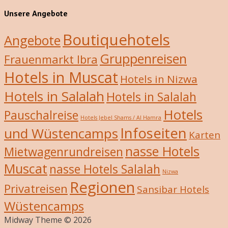
Unsere Angebote
Boutiquehotels
Angebote
Gruppenreisen
Frauenmarkt Ibra
Hotels in Muscat
Hotels in Nizwa
Hotels in Salalah
Hotels in Salalah
Hotels
Pauschalreise
Hotels Jebel Shams / Al Hamra
Infoseiten
und Wüstencamps
Karten
nasse Hotels
Mietwagenrundreisen
Muscat
nasse Hotels Salalah
Nizwa
Regionen
Privatreisen
Sansibar Hotels
Wüstencamps
Midway Theme © 2026