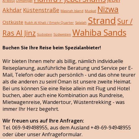
Al Mouj
Dimaniyat
Nizwa
Akhdar
Küstenstraße
Masirah Island
Muskat
Strand
Sur /
Ostküste
Rubh Al Khali / Empty Quarter
Salalah
Wahiba Sands
Ras Al Jinz
Südosten
Südwesten
Buchen Sie Ihre Reise beim Spezialanbieter!
Wir bieten Ihnen mehr als billig, nämlich individuelle
Reiseplanung, ausführliche Beratung und Service per E-
Mail, Telefon oder auch persönlich - und das ohne teurer
als die anderen zu sein! Oman ist unsere zweite Heimat.
Bei uns können Sie eine Reise allein mit Flug und Hotel
buchen, aber auch eine Kombination aus Rundreise,
Mietwagenreise, Wandertour, Wüstentrekking - was
immer Ihr Herz begehrt.
Wir freuen uns auf Ihre Anfragen:
Tel. 069-949498955, aus dem Ausland +49-69-94948955
oder über unser Anfrageformular.