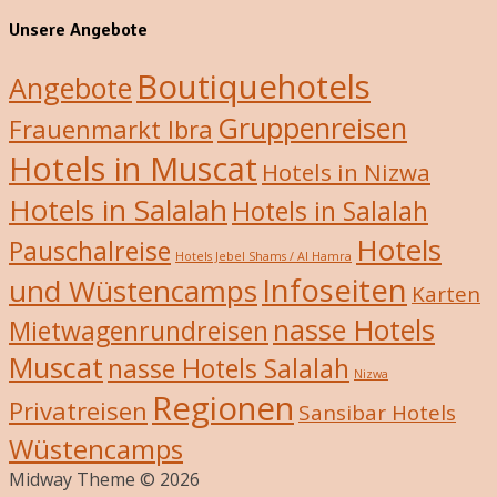
Unsere Angebote
Boutiquehotels
Angebote
Gruppenreisen
Frauenmarkt Ibra
Hotels in Muscat
Hotels in Nizwa
Hotels in Salalah
Hotels in Salalah
Hotels
Pauschalreise
Hotels Jebel Shams / Al Hamra
Infoseiten
und Wüstencamps
Karten
nasse Hotels
Mietwagenrundreisen
Muscat
nasse Hotels Salalah
Nizwa
Regionen
Privatreisen
Sansibar Hotels
Wüstencamps
Midway Theme © 2026