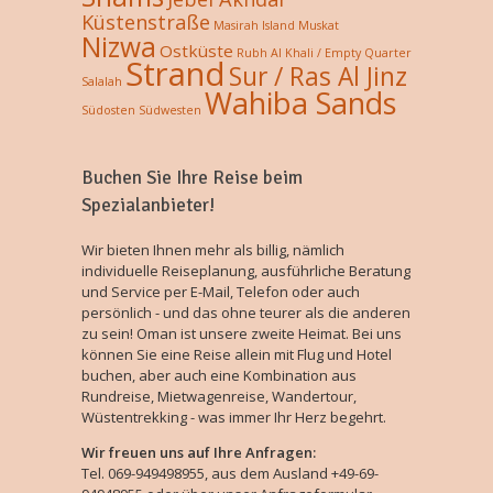
Küstenstraße
Masirah Island
Muskat
Nizwa
Ostküste
Rubh Al Khali / Empty Quarter
Strand
Sur / Ras Al Jinz
Salalah
Wahiba Sands
Südosten
Südwesten
Buchen Sie Ihre Reise beim
Spezialanbieter!
Wir bieten Ihnen mehr als billig, nämlich
individuelle Reiseplanung, ausführliche Beratung
und Service per E-Mail, Telefon oder auch
persönlich - und das ohne teurer als die anderen
zu sein! Oman ist unsere zweite Heimat. Bei uns
können Sie eine Reise allein mit Flug und Hotel
buchen, aber auch eine Kombination aus
Rundreise, Mietwagenreise, Wandertour,
Wüstentrekking - was immer Ihr Herz begehrt.
Wir freuen uns auf Ihre Anfragen:
Tel. 069-949498955, aus dem Ausland +49-69-