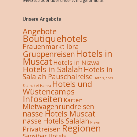
94948955 oder über unser Anfrageformular.
Unsere Angebote
Angebote
Boutiquehotels
Frauenmarkt Ibra
Hotels in
Gruppenreisen
Muscat
Hotels in Nizwa
Hotels in Salalah
Hotels in
Salalah Pauschalreise
Hotels Jebel
Hotels und
Shams / Al Hamra
Wüstencamps
Infoseiten
Karten
Mietwagenrundreisen
nasse Hotels Muscat
nasse Hotels Salalah
Nizwa
Regionen
Privatreisen
Sansibar Hotels