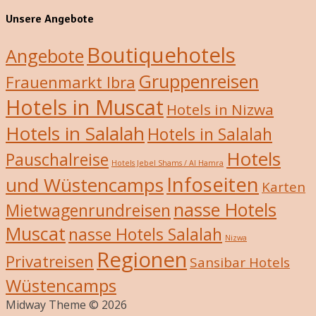
Unsere Angebote
Boutiquehotels
Angebote
Gruppenreisen
Frauenmarkt Ibra
Hotels in Muscat
Hotels in Nizwa
Hotels in Salalah
Hotels in Salalah
Hotels
Pauschalreise
Hotels Jebel Shams / Al Hamra
Infoseiten
und Wüstencamps
Karten
nasse Hotels
Mietwagenrundreisen
Muscat
nasse Hotels Salalah
Nizwa
Regionen
Privatreisen
Sansibar Hotels
Wüstencamps
Midway Theme © 2026