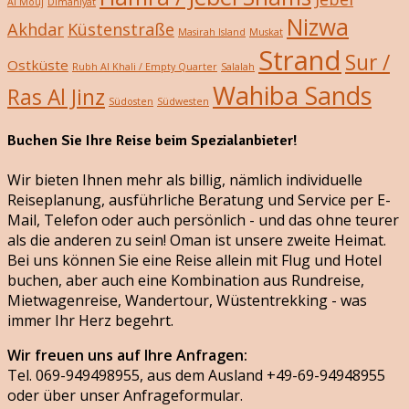
Al Mouj
Dimaniyat
Nizwa
Akhdar
Küstenstraße
Masirah Island
Muskat
Strand
Sur /
Ostküste
Rubh Al Khali / Empty Quarter
Salalah
Wahiba Sands
Ras Al Jinz
Südosten
Südwesten
Buchen Sie Ihre Reise beim Spezialanbieter!
Wir bieten Ihnen mehr als billig, nämlich individuelle
Reiseplanung, ausführliche Beratung und Service per E-
Mail, Telefon oder auch persönlich - und das ohne teurer
als die anderen zu sein! Oman ist unsere zweite Heimat.
Bei uns können Sie eine Reise allein mit Flug und Hotel
buchen, aber auch eine Kombination aus Rundreise,
Mietwagenreise, Wandertour, Wüstentrekking - was
immer Ihr Herz begehrt.
Wir freuen uns auf Ihre Anfragen:
Tel. 069-949498955, aus dem Ausland +49-69-94948955
oder über unser Anfrageformular.