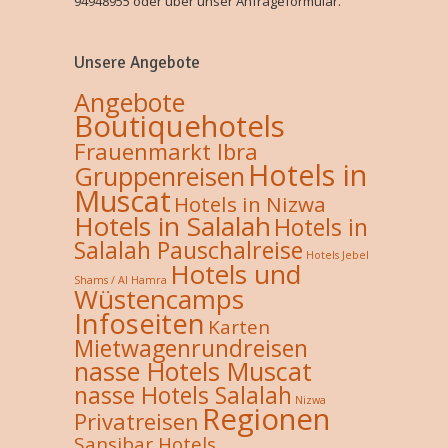
94948955 oder über unser Anfrageformular.
Unsere Angebote
Angebote
Boutiquehotels
Frauenmarkt Ibra
Hotels in
Gruppenreisen
Muscat
Hotels in Nizwa
Hotels in Salalah
Hotels in
Salalah Pauschalreise
Hotels Jebel
Hotels und
Shams / Al Hamra
Wüstencamps
Infoseiten
Karten
Mietwagenrundreisen
nasse Hotels Muscat
nasse Hotels Salalah
Nizwa
Regionen
Privatreisen
Sansibar Hotels