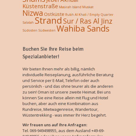
Küstenstraße
Masirah Island
Muskat
Nizwa
Ostküste
Rubh Al Khali / Empty Quarter
Strand
Sur / Ras Al Jinz
Salalah
Wahiba Sands
Südosten
Südwesten
Buchen Sie Ihre Reise beim
Spezialanbieter!
Wir bieten Ihnen mehr als billig, nämlich
individuelle Reiseplanung, ausführliche Beratung
und Service per E-Mail, Telefon oder auch
persönlich - und das ohne teurer als die anderen
zu sein! Oman ist unsere zweite Heimat. Bei uns
können Sie eine Reise allein mit Flug und Hotel
buchen, aber auch eine Kombination aus
Rundreise, Mietwagenreise, Wandertour,
Wüstentrekking - was immer Ihr Herz begehrt.
Wir freuen uns auf Ihre Anfragen:
Tel. 069-949498955, aus dem Ausland +49-69-