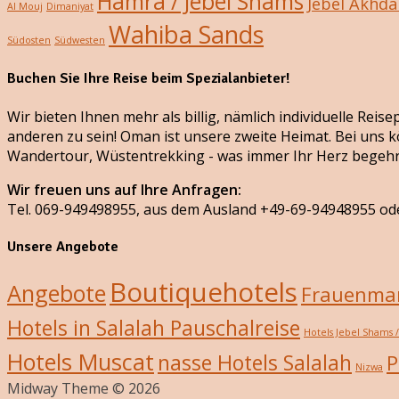
Hamra / Jebel Shams
Jebel Akhda
Al Mouj
Dimaniyat
Wahiba Sands
Südosten
Südwesten
Buchen Sie Ihre Reise beim Spezialanbieter!
Wir bieten Ihnen mehr als billig, nämlich individuelle Rei
anderen zu sein! Oman ist unsere zweite Heimat. Bei uns k
Wandertour, Wüstentrekking - was immer Ihr Herz begehr
Wir freuen uns auf Ihre Anfragen:
Tel. 069-949498955, aus dem Ausland +49-69-94948955 od
Unsere Angebote
Boutiquehotels
Angebote
Frauenmar
Hotels in Salalah Pauschalreise
Hotels Jebel Shams 
Hotels Muscat
nasse Hotels Salalah
P
Nizwa
Midway Theme © 2026