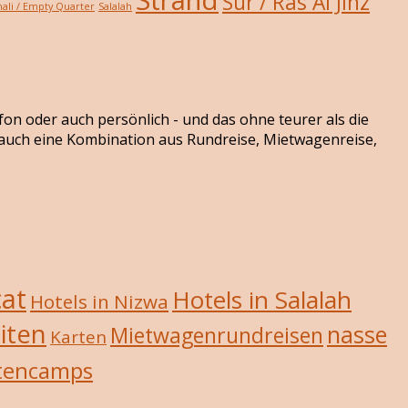
Sur / Ras Al Jinz
ali / Empty Quarter
Salalah
efon oder auch persönlich - und das ohne teurer als die
r auch eine Kombination aus Rundreise, Mietwagenreise,
cat
Hotels in Salalah
Hotels in Nizwa
iten
nasse
Mietwagenrundreisen
Karten
tencamps