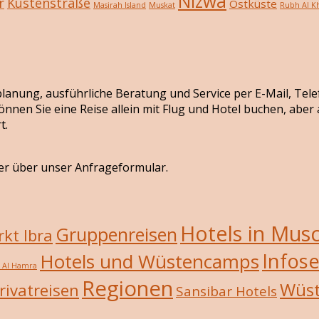
Nizwa
r
Küstenstraße
Ostküste
Masirah Island
Muskat
Rubh Al Kh
seplanung, ausführliche Beratung und Service per E-Mail, Tel
önnen Sie eine Reise allein mit Flug und Hotel buchen, abe
t.
er über unser Anfrageformular.
Hotels in Mus
Gruppenreisen
kt Ibra
Infose
Hotels und Wüstencamps
/ Al Hamra
Regionen
Wüs
rivatreisen
Sansibar Hotels