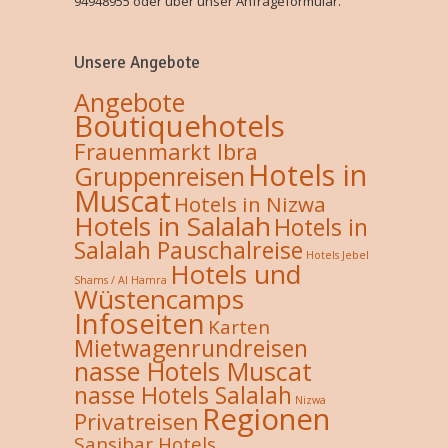
94948955 oder über unser Anfrageformular.
Unsere Angebote
Angebote
Boutiquehotels
Frauenmarkt Ibra
Hotels in
Gruppenreisen
Muscat
Hotels in Nizwa
Hotels in Salalah
Hotels in
Salalah Pauschalreise
Hotels Jebel
Hotels und
Shams / Al Hamra
Wüstencamps
Infoseiten
Karten
Mietwagenrundreisen
nasse Hotels Muscat
nasse Hotels Salalah
Nizwa
Regionen
Privatreisen
Sansibar Hotels