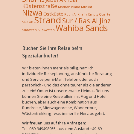
Küstenstraße
Masirah Island
Muskat
Nizwa
Ostküste
Rubh Al Khali / Empty Quarter
Strand
Sur / Ras Al Jinz
Salalah
Wahiba Sands
Südosten
Südwesten
Buchen Sie Ihre Reise beim
Spezialanbieter!
Wir bieten Ihnen mehr als billig, nämlich
individuelle Reiseplanung, ausführliche Beratung
und Service per E-Mail, Telefon oder auch
persönlich - und das ohne teurer als die anderen
zu sein! Oman ist unsere zweite Heimat. Bei uns
können Sie eine Reise allein mit Flug und Hotel
buchen, aber auch eine Kombination aus
Rundreise, Mietwagenreise, Wandertour,
Wüstentrekking - was immer Ihr Herz begehrt.
Wir freuen uns auf Ihre Anfragen:
Tel. 069-949498955, aus dem Ausland +49-69-