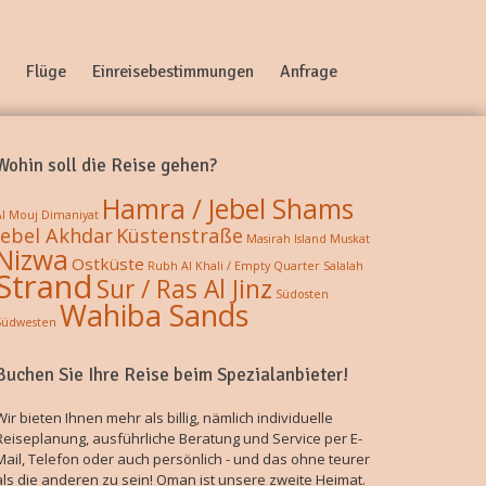
Flüge
Einreisebestimmungen
Anfrage
Wohin soll die Reise gehen?
Hamra / Jebel Shams
Al Mouj
Dimaniyat
Jebel Akhdar
Küstenstraße
Masirah Island
Muskat
Nizwa
Ostküste
Rubh Al Khali / Empty Quarter
Salalah
Strand
Sur / Ras Al Jinz
Südosten
Wahiba Sands
Südwesten
Buchen Sie Ihre Reise beim Spezialanbieter!
Wir bieten Ihnen mehr als billig, nämlich individuelle
Reiseplanung, ausführliche Beratung und Service per E-
Mail, Telefon oder auch persönlich - und das ohne teurer
als die anderen zu sein! Oman ist unsere zweite Heimat.