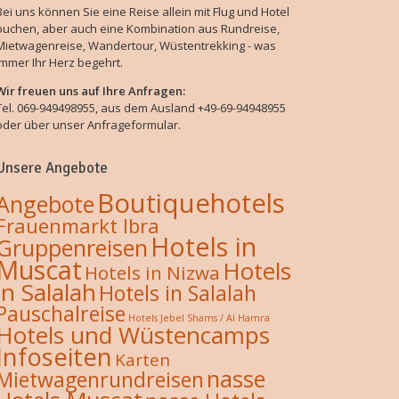
Bei uns können Sie eine Reise allein mit Flug und Hotel
buchen, aber auch eine Kombination aus Rundreise,
Mietwagenreise, Wandertour, Wüstentrekking - was
immer Ihr Herz begehrt.
Wir freuen uns auf Ihre Anfragen:
Tel. 069-949498955, aus dem Ausland +49-69-94948955
oder über unser Anfrageformular.
Unsere Angebote
Boutiquehotels
Angebote
Frauenmarkt Ibra
Hotels in
Gruppenreisen
Muscat
Hotels
Hotels in Nizwa
in Salalah
Hotels in Salalah
Pauschalreise
Hotels Jebel Shams / Al Hamra
Hotels und Wüstencamps
Infoseiten
Karten
nasse
Mietwagenrundreisen