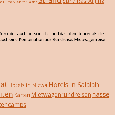
Sur / Ras Al Jinz
ali / Empty Quarter
Salalah
efon oder auch persönlich - und das ohne teurer als die
r auch eine Kombination aus Rundreise, Mietwagenreise,
cat
Hotels in Salalah
Hotels in Nizwa
iten
nasse
Mietwagenrundreisen
Karten
tencamps