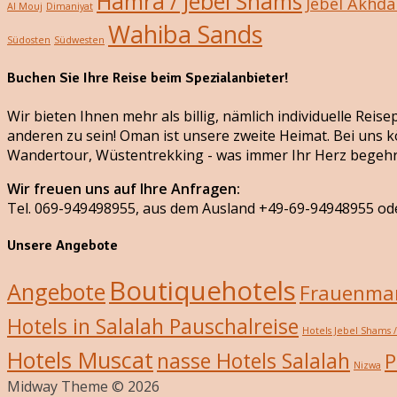
Hamra / Jebel Shams
Jebel Akhda
Al Mouj
Dimaniyat
Wahiba Sands
Südosten
Südwesten
Buchen Sie Ihre Reise beim Spezialanbieter!
Wir bieten Ihnen mehr als billig, nämlich individuelle Rei
anderen zu sein! Oman ist unsere zweite Heimat. Bei uns k
Wandertour, Wüstentrekking - was immer Ihr Herz begehr
Wir freuen uns auf Ihre Anfragen:
Tel. 069-949498955, aus dem Ausland +49-69-94948955 od
Unsere Angebote
Boutiquehotels
Angebote
Frauenmar
Hotels in Salalah Pauschalreise
Hotels Jebel Shams 
Hotels Muscat
nasse Hotels Salalah
P
Nizwa
Midway Theme © 2026