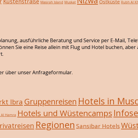
Nizwa
r
Küstenstraße
Ostküste
Masirah Island
Muskat
Rubh Al Kh
seplanung, ausführliche Beratung und Service per E-Mail, Tel
önnen Sie eine Reise allein mit Flug und Hotel buchen, abe
t.
er über unser Anfrageformular.
Hotels in Mus
Gruppenreisen
kt Ibra
Infose
Hotels und Wüstencamps
/ Al Hamra
Regionen
Wüs
rivatreisen
Sansibar Hotels