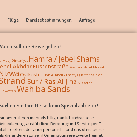
Flüge
Einreisebestimmungen
Anfrage
Wohin soll die Reise gehen?
Hamra / Jebel Shams
Al Mouj
Dimaniyat
Jebel Akhdar
Küstenstraße
Masirah Island
Muskat
Nizwa
Ostküste
Rubh Al Khali / Empty Quarter
Salalah
Strand
Sur / Ras Al Jinz
Südosten
Wahiba Sands
Südwesten
Buchen Sie Ihre Reise beim Spezialanbieter!
Wir bieten Ihnen mehr als billig, nämlich individuelle
Reiseplanung, ausführliche Beratung und Service per E-
Mail, Telefon oder auch persönlich - und das ohne teurer
als die anderen zu sein! Oman ist unsere zweite Heimat.