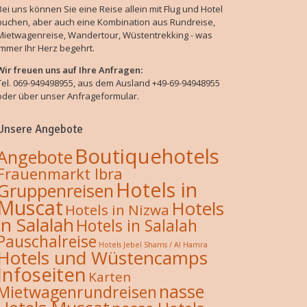
Bei uns können Sie eine Reise allein mit Flug und Hotel
buchen, aber auch eine Kombination aus Rundreise,
Mietwagenreise, Wandertour, Wüstentrekking - was
immer Ihr Herz begehrt.
Wir freuen uns auf Ihre Anfragen:
Tel. 069-949498955, aus dem Ausland +49-69-94948955
oder über unser Anfrageformular.
Unsere Angebote
Boutiquehotels
Angebote
Frauenmarkt Ibra
Hotels in
Gruppenreisen
Muscat
Hotels
Hotels in Nizwa
in Salalah
Hotels in Salalah
Pauschalreise
Hotels Jebel Shams / Al Hamra
Hotels und Wüstencamps
Infoseiten
Karten
nasse
Mietwagenrundreisen