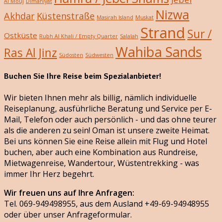
Al Mouj
Dimaniyat
Nizwa
Akhdar
Küstenstraße
Masirah Island
Muskat
Strand
Sur /
Ostküste
Rubh Al Khali / Empty Quarter
Salalah
Wahiba Sands
Ras Al Jinz
Südosten
Südwesten
Buchen Sie Ihre Reise beim Spezialanbieter!
Wir bieten Ihnen mehr als billig, nämlich individuelle
Reiseplanung, ausführliche Beratung und Service per E-
Mail, Telefon oder auch persönlich - und das ohne teurer
als die anderen zu sein! Oman ist unsere zweite Heimat.
Bei uns können Sie eine Reise allein mit Flug und Hotel
buchen, aber auch eine Kombination aus Rundreise,
Mietwagenreise, Wandertour, Wüstentrekking - was
immer Ihr Herz begehrt.
Wir freuen uns auf Ihre Anfragen:
Tel. 069-949498955, aus dem Ausland +49-69-94948955
oder über unser Anfrageformular.