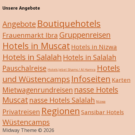
Unsere Angebote
Boutiquehotels
Angebote
Gruppenreisen
Frauenmarkt Ibra
Hotels in Muscat
Hotels in Nizwa
Hotels in Salalah
Hotels in Salalah
Hotels
Pauschalreise
Hotels Jebel Shams / Al Hamra
Infoseiten
und Wüstencamps
Karten
nasse Hotels
Mietwagenrundreisen
Muscat
nasse Hotels Salalah
Nizwa
Regionen
Privatreisen
Sansibar Hotels
Wüstencamps
Midway Theme © 2026