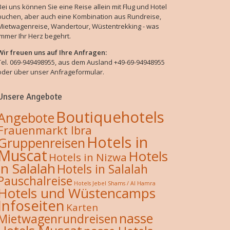
Bei uns können Sie eine Reise allein mit Flug und Hotel
buchen, aber auch eine Kombination aus Rundreise,
Mietwagenreise, Wandertour, Wüstentrekking - was
immer Ihr Herz begehrt.
Wir freuen uns auf Ihre Anfragen:
Tel. 069-949498955, aus dem Ausland +49-69-94948955
oder über unser Anfrageformular.
Unsere Angebote
Boutiquehotels
Angebote
Frauenmarkt Ibra
Hotels in
Gruppenreisen
Muscat
Hotels
Hotels in Nizwa
in Salalah
Hotels in Salalah
Pauschalreise
Hotels Jebel Shams / Al Hamra
Hotels und Wüstencamps
Infoseiten
Karten
nasse
Mietwagenrundreisen