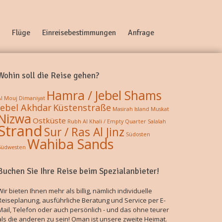
Flüge
Einreisebestimmungen
Anfrage
Wohin soll die Reise gehen?
Hamra / Jebel Shams
Al Mouj
Dimaniyat
Jebel Akhdar
Küstenstraße
Masirah Island
Muskat
Nizwa
Ostküste
Rubh Al Khali / Empty Quarter
Salalah
Strand
Sur / Ras Al Jinz
Südosten
Wahiba Sands
Südwesten
Buchen Sie Ihre Reise beim Spezialanbieter!
Wir bieten Ihnen mehr als billig, nämlich individuelle
Reiseplanung, ausführliche Beratung und Service per E-
Mail, Telefon oder auch persönlich - und das ohne teurer
als die anderen zu sein! Oman ist unsere zweite Heimat.