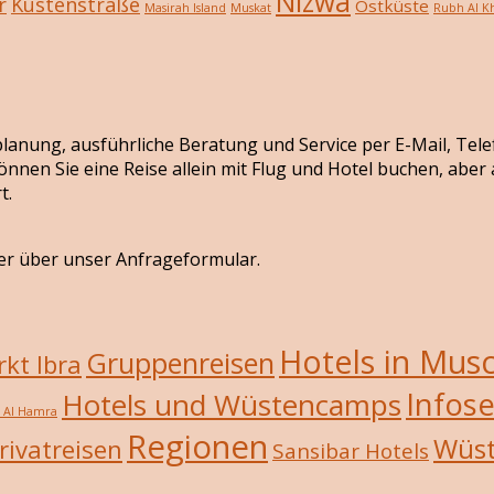
Nizwa
r
Küstenstraße
Ostküste
Masirah Island
Muskat
Rubh Al Kh
seplanung, ausführliche Beratung und Service per E-Mail, Tel
önnen Sie eine Reise allein mit Flug und Hotel buchen, abe
t.
er über unser Anfrageformular.
Hotels in Mus
Gruppenreisen
kt Ibra
Infose
Hotels und Wüstencamps
/ Al Hamra
Regionen
Wüs
rivatreisen
Sansibar Hotels