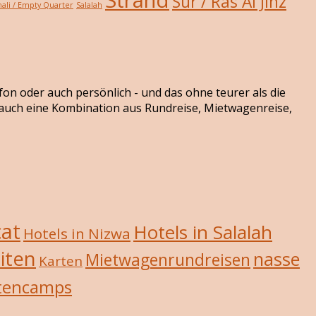
Sur / Ras Al Jinz
ali / Empty Quarter
Salalah
efon oder auch persönlich - und das ohne teurer als die
r auch eine Kombination aus Rundreise, Mietwagenreise,
cat
Hotels in Salalah
Hotels in Nizwa
iten
nasse
Mietwagenrundreisen
Karten
tencamps