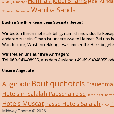
Hamra / Jebel Shams
Jebel Akhda
Al Mouj
Dimaniyat
Wahiba Sands
Südosten
Südwesten
Buchen Sie Ihre Reise beim Spezialanbieter!
Wir bieten Ihnen mehr als billig, nämlich individuelle Rei
anderen zu sein! Oman ist unsere zweite Heimat. Bei uns k
Wandertour, Wüstentrekking - was immer Ihr Herz begehr
Wir freuen uns auf Ihre Anfragen:
Tel. 069-949498955, aus dem Ausland +49-69-94948955 od
Unsere Angebote
Boutiquehotels
Angebote
Frauenmar
Hotels in Salalah Pauschalreise
Hotels Jebel Shams 
Hotels Muscat
nasse Hotels Salalah
P
Nizwa
Midway Theme © 2026