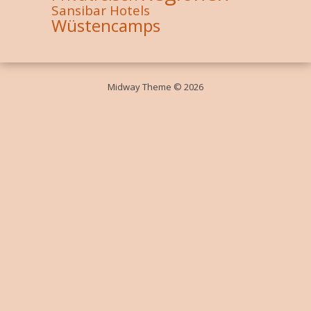
Sansibar Hotels
Wüstencamps
Midway Theme © 2026
Durch die weitere Nutzung der Seite stimmst du der Verwendung von
Cookies zu.
Weitere Informationen
Akzeptieren
Die Cookie-Einstellungen auf dieser Website sind auf "Cookies zulassen"
eingestellt, um das beste Surferlebnis zu ermöglichen. Wenn du diese
Website ohne Änderung der Cookie-Einstellungen verwendest oder auf
"Akzeptieren" klickst, erklärst du sich damit einverstanden.
Schließen