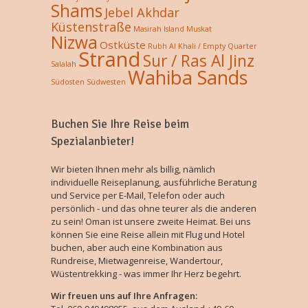
Shams
Jebel Akhdar
Küstenstraße
Masirah Island
Muskat
Nizwa
Ostküste
Rubh Al Khali / Empty Quarter
Strand
Sur / Ras Al Jinz
Salalah
Wahiba Sands
Südosten
Südwesten
Buchen Sie Ihre Reise beim
Spezialanbieter!
Wir bieten Ihnen mehr als billig, nämlich
individuelle Reiseplanung, ausführliche Beratung
und Service per E-Mail, Telefon oder auch
persönlich - und das ohne teurer als die anderen
zu sein! Oman ist unsere zweite Heimat. Bei uns
können Sie eine Reise allein mit Flug und Hotel
buchen, aber auch eine Kombination aus
Rundreise, Mietwagenreise, Wandertour,
Wüstentrekking - was immer Ihr Herz begehrt.
Wir freuen uns auf Ihre Anfragen: