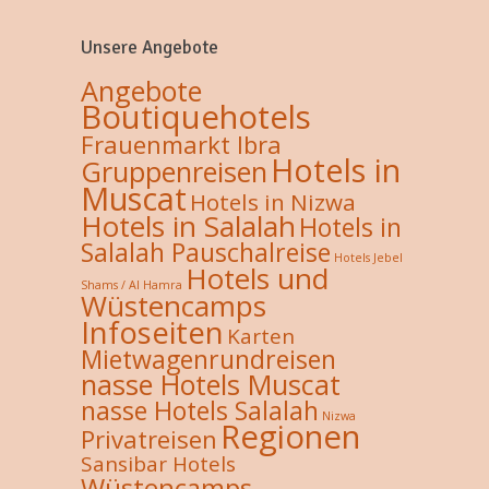
Unsere Angebote
Angebote
Boutiquehotels
Frauenmarkt Ibra
Hotels in
Gruppenreisen
Muscat
Hotels in Nizwa
Hotels in Salalah
Hotels in
Salalah Pauschalreise
Hotels Jebel
Hotels und
Shams / Al Hamra
Wüstencamps
Infoseiten
Karten
Mietwagenrundreisen
nasse Hotels Muscat
nasse Hotels Salalah
Nizwa
Regionen
Privatreisen
Sansibar Hotels
Wüstencamps