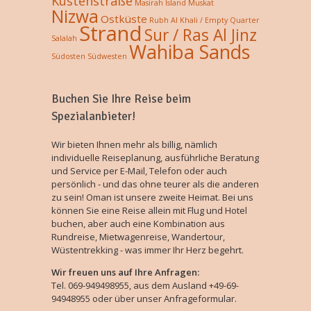
Küstenstraße
Masirah Island
Muskat
Nizwa
Ostküste
Rubh Al Khali / Empty Quarter
Strand
Sur / Ras Al Jinz
Salalah
Wahiba Sands
Südosten
Südwesten
Buchen Sie Ihre Reise beim
Spezialanbieter!
Wir bieten Ihnen mehr als billig, nämlich
individuelle Reiseplanung, ausführliche Beratung
und Service per E-Mail, Telefon oder auch
persönlich - und das ohne teurer als die anderen
zu sein! Oman ist unsere zweite Heimat. Bei uns
können Sie eine Reise allein mit Flug und Hotel
buchen, aber auch eine Kombination aus
Rundreise, Mietwagenreise, Wandertour,
Wüstentrekking - was immer Ihr Herz begehrt.
Wir freuen uns auf Ihre Anfragen:
Tel. 069-949498955, aus dem Ausland +49-69-
94948955 oder über unser Anfrageformular.