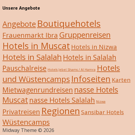
Unsere Angebote
Boutiquehotels
Angebote
Gruppenreisen
Frauenmarkt Ibra
Hotels in Muscat
Hotels in Nizwa
Hotels in Salalah
Hotels in Salalah
Hotels
Pauschalreise
Hotels Jebel Shams / Al Hamra
Infoseiten
und Wüstencamps
Karten
nasse Hotels
Mietwagenrundreisen
Muscat
nasse Hotels Salalah
Nizwa
Regionen
Privatreisen
Sansibar Hotels
Wüstencamps
Midway Theme © 2026