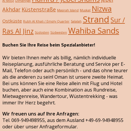
Al Mouj
Dimaniyat
Nizwa
Akhdar
Küstenstraße
Masirah Island
Muskat
Strand
Sur /
Ostküste
Rubh Al Khali / Empty Quarter
Salalah
Wahiba Sands
Ras Al Jinz
Südosten
Südwesten
Buchen Sie Ihre Reise beim Spezialanbieter!
Wir bieten Ihnen mehr als billig, nämlich individuelle
Reiseplanung, ausführliche Beratung und Service per E-
Mail, Telefon oder auch persönlich - und das ohne teurer
als die anderen zu sein! Oman ist unsere zweite Heimat.
Bei uns können Sie eine Reise allein mit Flug und Hotel
buchen, aber auch eine Kombination aus Rundreise,
Mietwagenreise, Wandertour, Wüstentrekking - was
immer Ihr Herz begehrt.
Wir freuen uns auf Ihre Anfragen:
Tel. 069-949498955, aus dem Ausland +49-69-94948955
oder über unser Anfrageformular.