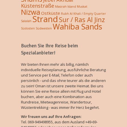
Küstenstraße
Masirah Island
Muskat
Nizwa
Ostküste
Rubh Al Khali / Empty Quarter
Strand
Sur / Ras Al Jinz
Salalah
Wahiba Sands
Südosten
Südwesten
Buchen Sie Ihre Reise beim
Spezialanbieter!
Wir bieten Ihnen mehr als billig, nämlich
individuelle Reiseplanung, ausführliche Beratung
und Service per E-Mail, Telefon oder auch
persönlich - und das ohne teurer als die anderen
zu sein! Oman ist unsere zweite Heimat. Bei uns
können Sie eine Reise allein mit Flug und Hotel
buchen, aber auch eine Kombination aus
Rundreise, Mietwagenreise, Wandertour,
Wüstentrekking - was immer Ihr Herz begehrt.
Wir freuen uns auf Ihre Anfragen:
Tel. 069-949498955, aus dem Ausland +49-69-