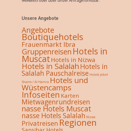
94948955 oder über unser Anfrageformular.
Unsere Angebote
Angebote
Boutiquehotels
Frauenmarkt Ibra
Hotels in
Gruppenreisen
Muscat
Hotels in Nizwa
Hotels in Salalah
Hotels in
Salalah Pauschalreise
Hotels Jebel
Hotels und
Shams / Al Hamra
Wüstencamps
Infoseiten
Karten
Mietwagenrundreisen
nasse Hotels Muscat
nasse Hotels Salalah
Nizwa
Regionen
Privatreisen
Sansibar Hotels