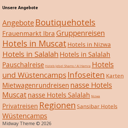
Unsere Angebote
Boutiquehotels
Angebote
Gruppenreisen
Frauenmarkt Ibra
Hotels in Muscat
Hotels in Nizwa
Hotels in Salalah
Hotels in Salalah
Hotels
Pauschalreise
Hotels Jebel Shams / Al Hamra
Infoseiten
und Wüstencamps
Karten
nasse Hotels
Mietwagenrundreisen
Muscat
nasse Hotels Salalah
Nizwa
Regionen
Privatreisen
Sansibar Hotels
Wüstencamps
Midway Theme © 2026