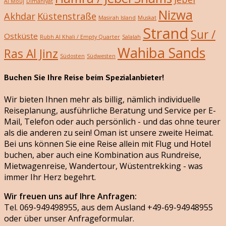
Al Mouj
Dimaniyat
Nizwa
Akhdar
Küstenstraße
Masirah Island
Muskat
Strand
Sur /
Ostküste
Rubh Al Khali / Empty Quarter
Salalah
Wahiba Sands
Ras Al Jinz
Südosten
Südwesten
Buchen Sie Ihre Reise beim Spezialanbieter!
Wir bieten Ihnen mehr als billig, nämlich individuelle
Reiseplanung, ausführliche Beratung und Service per E-
Mail, Telefon oder auch persönlich - und das ohne teurer
als die anderen zu sein! Oman ist unsere zweite Heimat.
Bei uns können Sie eine Reise allein mit Flug und Hotel
buchen, aber auch eine Kombination aus Rundreise,
Mietwagenreise, Wandertour, Wüstentrekking - was
immer Ihr Herz begehrt.
Wir freuen uns auf Ihre Anfragen:
Tel. 069-949498955, aus dem Ausland +49-69-94948955
oder über unser Anfrageformular.