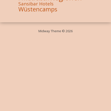
Sansibar Hotels
Wüstencamps
Midway Theme © 2026
Durch die weitere Nutzung der Seite stimmst du der Verwendung von
Cookies zu.
Weitere Informationen
Akzeptieren
Die Cookie-Einstellungen auf dieser Website sind auf "Cookies zulassen"
eingestellt, um das beste Surferlebnis zu ermöglichen. Wenn du diese
Website ohne Änderung der Cookie-Einstellungen verwendest oder auf
"Akzeptieren" klickst, erklärst du sich damit einverstanden.
Schließen