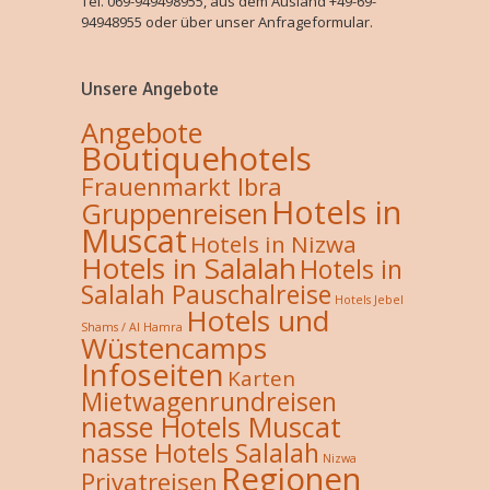
Tel. 069-949498955, aus dem Ausland +49-69-
94948955 oder über unser Anfrageformular.
Unsere Angebote
Angebote
Boutiquehotels
Frauenmarkt Ibra
Hotels in
Gruppenreisen
Muscat
Hotels in Nizwa
Hotels in Salalah
Hotels in
Salalah Pauschalreise
Hotels Jebel
Hotels und
Shams / Al Hamra
Wüstencamps
Infoseiten
Karten
Mietwagenrundreisen
nasse Hotels Muscat
nasse Hotels Salalah
Nizwa
Regionen
Privatreisen