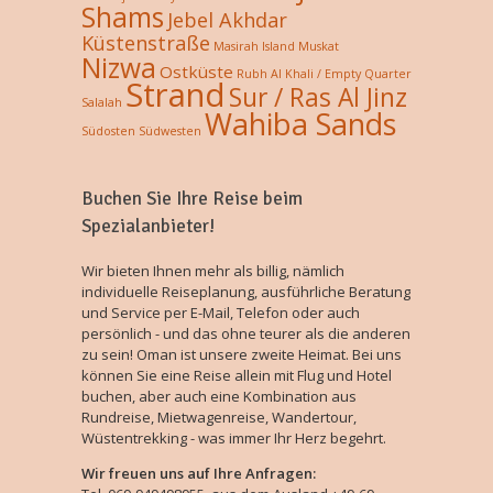
Shams
Jebel Akhdar
Küstenstraße
Masirah Island
Muskat
Nizwa
Ostküste
Rubh Al Khali / Empty Quarter
Strand
Sur / Ras Al Jinz
Salalah
Wahiba Sands
Südosten
Südwesten
Buchen Sie Ihre Reise beim
Spezialanbieter!
Wir bieten Ihnen mehr als billig, nämlich
individuelle Reiseplanung, ausführliche Beratung
und Service per E-Mail, Telefon oder auch
persönlich - und das ohne teurer als die anderen
zu sein! Oman ist unsere zweite Heimat. Bei uns
können Sie eine Reise allein mit Flug und Hotel
buchen, aber auch eine Kombination aus
Rundreise, Mietwagenreise, Wandertour,
Wüstentrekking - was immer Ihr Herz begehrt.
Wir freuen uns auf Ihre Anfragen: