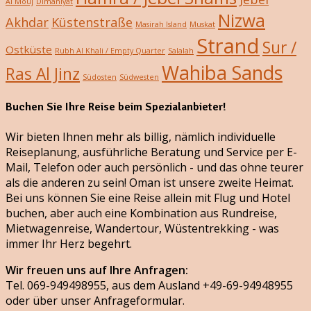
Al Mouj
Dimaniyat
Nizwa
Akhdar
Küstenstraße
Masirah Island
Muskat
Strand
Sur /
Ostküste
Rubh Al Khali / Empty Quarter
Salalah
Wahiba Sands
Ras Al Jinz
Südosten
Südwesten
Buchen Sie Ihre Reise beim Spezialanbieter!
Wir bieten Ihnen mehr als billig, nämlich individuelle
Reiseplanung, ausführliche Beratung und Service per E-
Mail, Telefon oder auch persönlich - und das ohne teurer
als die anderen zu sein! Oman ist unsere zweite Heimat.
Bei uns können Sie eine Reise allein mit Flug und Hotel
buchen, aber auch eine Kombination aus Rundreise,
Mietwagenreise, Wandertour, Wüstentrekking - was
immer Ihr Herz begehrt.
Wir freuen uns auf Ihre Anfragen:
Tel. 069-949498955, aus dem Ausland +49-69-94948955
oder über unser Anfrageformular.