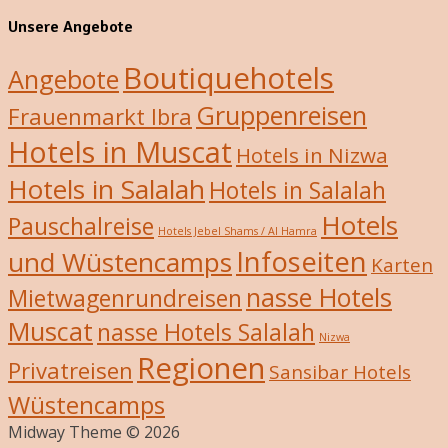
Unsere Angebote
Boutiquehotels
Angebote
Gruppenreisen
Frauenmarkt Ibra
Hotels in Muscat
Hotels in Nizwa
Hotels in Salalah
Hotels in Salalah
Hotels
Pauschalreise
Hotels Jebel Shams / Al Hamra
Infoseiten
und Wüstencamps
Karten
nasse Hotels
Mietwagenrundreisen
Muscat
nasse Hotels Salalah
Nizwa
Regionen
Privatreisen
Sansibar Hotels
Wüstencamps
Midway Theme © 2026