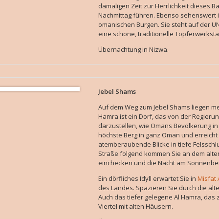
damaligen Zeit zur Herrlichkeit dieses B
Nachmittag führen. Ebenso sehenswert ist
omanischen Burgen. Sie steht auf der UN
eine schöne, traditionelle Töpferwerkstat
Übernachtung in Nizwa.
Jebel Shams
Auf dem Weg zum Jebel Shams liegen me
Hamra ist ein Dorf, das von der Regieru
darzustellen, wie Omans Bevölkerung in 
höchste Berg in ganz Oman und erreicht 
atemberaubende Blicke in tiefe Felsschl
Straße folgend kommen Sie an dem alten 
einchecken und die Nacht am Sonnenber
Ein dörfliches Idyll erwartet Sie in
Misfat 
des Landes. Spazieren Sie durch die a
Auch das tiefer gelegene Al Hamra, das 
Viertel mit alten Häusern.