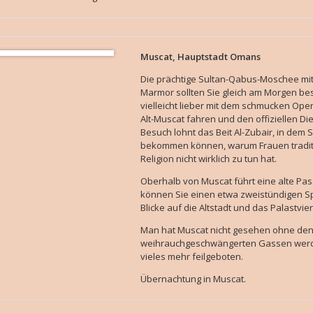
Muscat, Hauptstadt Omans
Die prächtige Sultan-Qabus-Moschee mit
Marmor sollten Sie gleich am Morgen bes
vielleicht lieber mit dem schmucken Oper
Alt-Muscat fahren und den offiziellen D
Besuch lohnt das Beit Al-Zubair, in dem 
bekommen können, warum Frauen tradit
Religion nicht wirklich zu tun hat.
Oberhalb von Muscat führt eine alte Pas
können Sie einen etwa zweistündigen S
Blicke auf die Altstadt und das Palastvier
Man hat Muscat nicht gesehen ohne den 
weihrauchgeschwängerten Gassen werd
vieles mehr feilgeboten.
Übernachtung in Muscat.