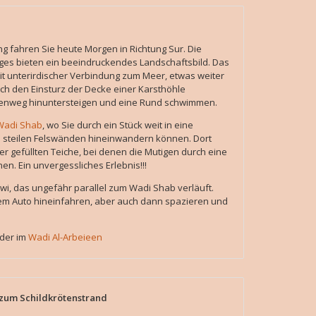
 fahren Sie heute Morgen in Richtung Sur. Die
rges bieten ein beeindruckendes Landschaftsbild. Das
mit unterirdischer Verbindung zum Meer, etwas weiter
urch den Einsturz der Decke einer Karsthöhle
fenweg hinuntersteigen und eine Rund schwimmen.
Wadi Shab
, wo Sie durch ein Stück weit in eine
nd steilen Felswänden hineinwandern können. Dort
ser gefüllten Teiche, bei denen die Mutigen durch eine
n. Ein unvergessliches Erlebnis!!!
iwi, das ungefähr parallel zum Wadi Shab verläuft.
dem Auto hineinfahren, aber auch dann spazieren und
der im
Wadi Al-Arbeieen
 zum Schildkrötenstrand