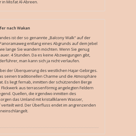
in Misfat Al-Abreen.
rfer nach Wakan
des ist der so genannte „Balcony Walk“ auf der
) Panoramaweg entlang eines Abgrunds auf dem Jebel
 wie lange Sie wandern möchten. Wenn Sie genug
auer. 4 Stunden. Da es keine Abzweigungen gibt,
erführer, man kann sich ja nicht verlaufen.
 bei der Überquerung des westlichen Hajar-Gebirges.
 das seinen traditionellen Charme und die Atmosphäre
t. Es liegt fernab, inmitten der schützenden Berge
 Flickwerk aus terrassenförmig angelegten Feldern
egend. Quellen, die irgendwo inmitten des
orgen das Umland mit kristallklarem Wasser,
f verteilt wird. Der Überfluss endet im angrenzenden
ineinschlängelt.