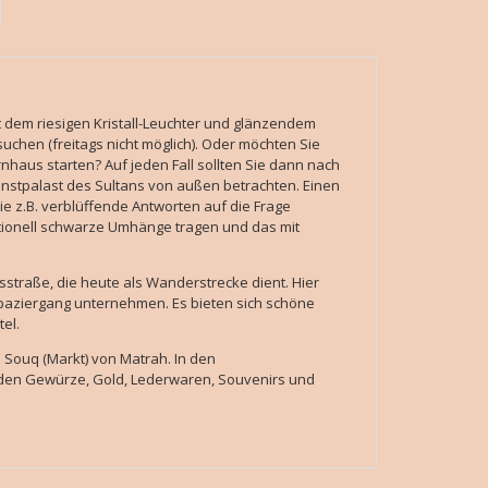
 dem riesigen Kristall-Leuchter und glänzendem
uchen (freitags nicht möglich). Oder möchten Sie
nhaus starten? Auf jeden Fall sollten Sie dann nach
ienstpalast des Sultans von außen betrachten. Einen
Sie z.B. verblüffende Antworten auf die Frage
ionell schwarze Umhänge tragen und das mit
sstraße, die heute als Wanderstrecke dient. Hier
paziergang unternehmen. Es bieten sich schöne
tel.
Souq (Markt) von Matrah. In den
en Gewürze, Gold, Lederwaren, Souvenirs und