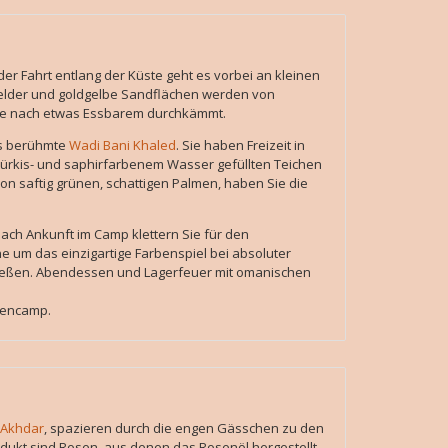
 der Fahrt entlang der Küste geht es vorbei an kleinen
felder und goldgelbe Sandflächen werden von
he nach etwas Essbarem durchkämmt.
as berühmte
Wadi Bani Khaled
. Sie haben Freizeit in
türkis- und saphirfarbenem Wasser gefüllten Teichen
n saftig grünen, schattigen Palmen, haben Sie die
Nach Ankunft im Camp klettern Sie für den
um das einzigartige Farbenspiel bei absoluter
nießen. Abendessen und Lagerfeuer mit omanischen
tencamp.
 Akhdar
, spazieren durch die engen Gässchen zu den
dukt sind Rosen, aus denen das Rosenöl hergestellt