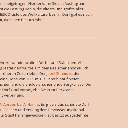
aus beigetragen. Hierher kann Sie ein Ausflug am
 die Festung Bahla, die älteste und größte aller
ESCO-Liste des Weltkulturerbes. Im Dorf gibt es noch
t, die einen Besuch lohnt.
hrere wunderschöne Dörfer und Städtchen. Al
ng restauriert wurde, um dem Besucher anschaulich
früheren Zeiten lebte. Der
Jebel Shams
ist der
eine Höhe von 3009 m. Die Fahrt hinauf bietet
uchten und die endlos erscheinende Bergkulisse. Der
Dorf Ghul vorbei, ehe Sie in Ihr Bergcamp
g verbringen.
Al-Abreen bei Al Hamra
. Es gilt als das schönste Dorf
lten Gassen und entlang dem Bewässerungskanal.
zur Stadt herangewachsen ist, besitzt ausgedehnte