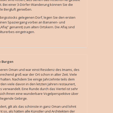
st. Bei einer 3-Dörfer-Wanderung können Sie die
hle Bergluft genießen.
birgsstocks gelegenen Dorf, legen Sie den ersten
einen Spaziergang vorbei an Bananen- und
laj“ genannt) zum alten Ortskern. Die Aflaj sind
lturerbes eingetragen.
e Burgen
nneren Oman und war einst Residenz des Imams, des
rechend groß war der Ort schon in alter Zeit. Viele
rhalten. Nachdem Sie einige Jahrzehnte teils dem
en viele davon in den letzten Jahren restauriert,
ls verwandelt. Eine Runde durch das Viertel ist sehr
t sich Ihnen eine wunderbare Vogelperspektive über
mliegende Gebirge.
ndert, gilt als das schönste in ganz Oman und lohnt
t so, als hätten alle Künstler und Architekten der