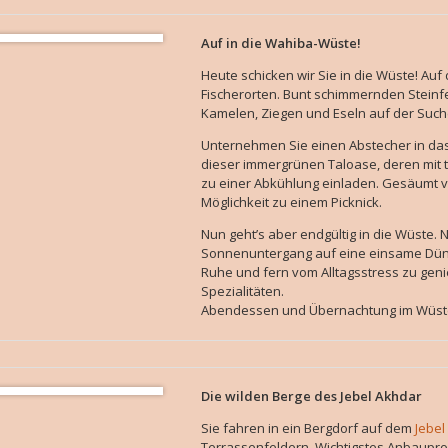
Auf in die Wahiba-Wüste!
Heute schicken wir Sie in die Wüste! Auf
Fischerorten. Bunt schimmernden Stein
Kamelen, Ziegen und Eseln auf der Suc
Unternehmen Sie einen Abstecher in d
dieser immergrünen Taloase, deren mit 
zu einer Abkühlung einladen. Gesäumt vo
Möglichkeit zu einem Picknick.
Nun geht’s aber endgültig in die Wüste. 
Sonnenuntergang auf eine einsame Düne 
Ruhe und fern vom Alltagsstress zu ge
Spezialitäten.
Abendessen und Übernachtung im Wüs
Die wilden Berge des Jebel Akhdar
Sie fahren in ein Bergdorf auf dem
Jebel
Terrassenfeldern. Wichtigstes Anbaupro