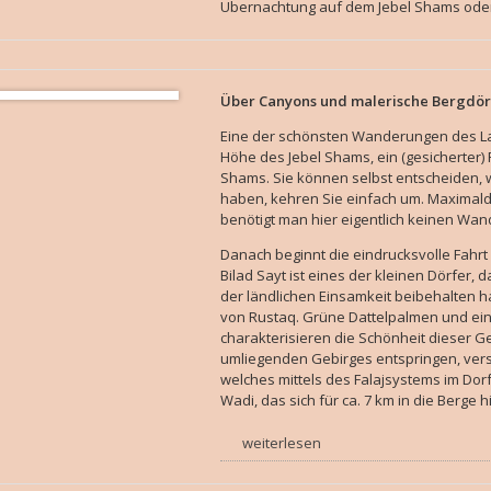
Übernachtung auf dem Jebel Shams oder 
Über Canyons und malerische Bergdö
Eine der schönsten Wanderungen des Lan
Höhe des Jebel Shams, ein (gesicherter
Shams. Sie können selbst entscheiden,
haben, kehren Sie einfach um. Maximald
benötigt man hier eigentlich keinen Wand
Danach beginnt die eindrucksvolle Fahrt
Bilad Sayt ist eines der kleinen Dörfer,
der ländlichen Einsamkeit beibehalten ha
von Rustaq. Grüne Dattelpalmen und ein
charakterisieren die Schönheit dieser G
umliegenden Gebirges entspringen, vers
welches mittels des Falajsystems im Dor
Wadi, das sich für ca. 7 km in die Berge h
weiterlesen