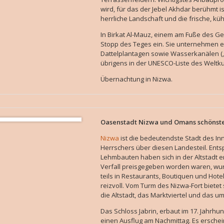
wird, für das der Jebel Akhdar berühmt i
herrliche Landschaft und die frische, kü
In Birkat Al-Mauz, einem am Fuße des Ge
Stopp des Teges ein. Sie unternehmen 
Dattelplantagen sowie Wasserkanälen („Af
übrigens in der UNESCO-Liste des Weltku
Übernachtung in Nizwa.
Oasenstadt Nizwa und Omans schönst
Nizwa
ist die bedeutendste Stadt des I
Herrschers über diesen Landesteil. Entsp
Lehmbauten haben sich in der Altstadt e
Verfall preisgegeben worden waren, wurd
teils in Restaurants, Boutiquen und Hote
reizvoll. Vom Turm des Nizwa-Fort biete
die Altstadt, das Marktviertel und das u
Das Schloss Jabrin, erbaut im 17. Jahrhu
einen Ausflug am Nachmittag. Es erschein