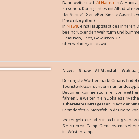
Dann weiter nach
Al-Hamra
. In Al-Hamra
zu sehen. Dann geht es mit Allradfahrz
der Sonne”. Genießen Sie die Aussicht v
Preis inbegriffen).
In
Nizwa
, einst Hauptstadt des Inneren 
beeindruckenden Wehrturm und bummeln
Gemüsen, Fisch, Gewürzen u.a..
Übernachtung in Nizwa.
Nizwa – Sinaw – Al-Mansfah – Wahiba
(
Der urigste Wochenmarkt Omans findet do
Touristenkitsch, sondern nur landestyp
Beduinen kommen zum Teil von weit her
fahren Sie weiter in ein „lokales Privatha
zubereitetes Mittagessen. Nach der Mitt
Lehmdorfes Al Mansfah in der Nähe von 
Weiter geht die Fahrt in Richtung Sandw
Sie zu Ihrem Camp. Gemeinsames Abende
im Wüstencamp.