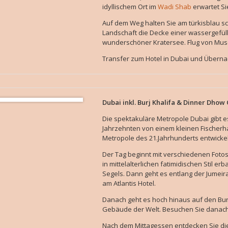
idyllischem Ort im
Wadi Shab
erwartet Si
Auf dem Weg halten Sie am türkisblau sc
Landschaft die Decke einer wassergefüll
wunderschöner Kratersee. Flug von Musc
Transfer zum Hotel in Dubai und Überna
Dubai inkl. Burj Khalifa & Dinner Dhow 
Die spektakuläre Metropole Dubai gibt e
Jahrzehnten von einem kleinen Fischer
Metropole des 21.Jahrhunderts entwickel
Der Tag beginnt mit verschiedenen Foto
in mittelalterlichen fatimidischen Stil erb
Segels. Dann geht es entlang der Jumeir
am Atlantis Hotel.
Danach geht es hoch hinaus auf den Burj
Gebäude der Welt. Besuchen Sie danach 
Nach dem Mittagessen entdecken Sie die 