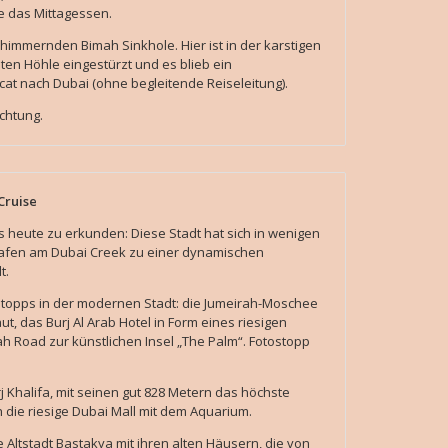
e das Mittagessen.
himmernden Bimah Sinkhole. Hier ist in der karstigen
ten Höhle eingestürzt und es blieb ein
at nach Dubai (ohne begleitende Reiseleitung).
chtung.
Cruise
s heute zu erkunden: Diese Stadt hat sich in wenigen
hafen am Dubai Creek zu einer dynamischen
t.
stopps in der modernen Stadt: die Jumeirah-Moschee
aut, das Burj Al Arab Hotel in Form eines riesigen
ah Road zur künstlichen Insel „The Palm“. Fotostopp
 Khalifa, mit seinen gut 828 Metern das höchste
die riesige Dubai Mall mit dem Aquarium.
Altstadt Bastakya mit ihren alten Häusern, die von