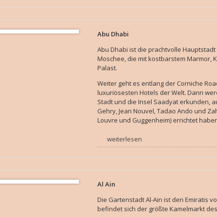
Abu Dhabi
Abu Dhabi ist die prachtvolle Hauptstad
Moschee, die mit kostbarstem Marmor, Kr
Palast.
Weiter geht es entlang der Corniche Ro
luxuriösesten Hotels der Welt. Dann werd
Stadt und die Insel Saadyat erkunden, a
Gehry, Jean Nouvel, Tadao Ando und Za
Louvre und Guggenheim) errichtet haben 
weiterlesen
Al Ain
Die Gartenstadt Al-Ain ist den Emiratis 
befindet sich der größte Kamelmarkt d