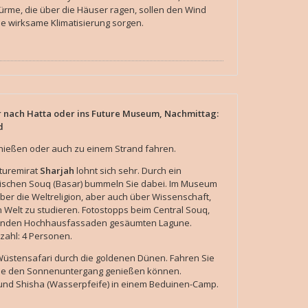
rme, die über die Häuser ragen, sollen den Wind
e wirksame Klimatisierung sorgen.
r nach Hatta oder ins Future Museum, Nachmittag:
d
nießen oder auch zu einem Strand fahren.
lturemirat
Sharjah
lohnt sich sehr. Durch ein
lerischen Souq (Basar) bummeln Sie dabei. Im Museum
s über die Weltreligion, aber auch über Wissenschaft,
n Welt zu studieren. Fotostopps beim Central Souq,
ernden Hochhausfassaden gesäumten Lagune.
zahl: 4 Personen.
Wüstensafari durch die goldenen Dünen. Fahren Sie
Sie den Sonnenuntergang genießen können.
e und Shisha (Wasserpfeife) in einem Beduinen-Camp.