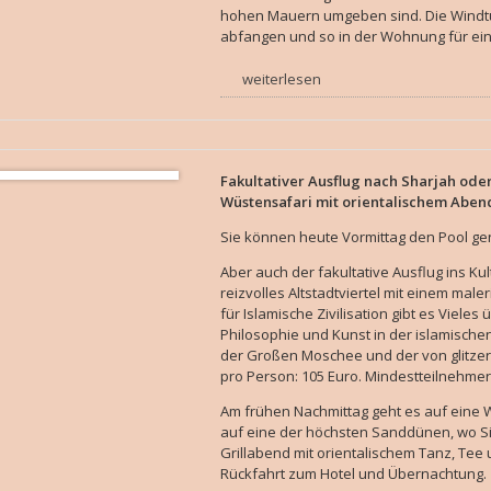
hohen Mauern umgeben sind. Die Windtü
abfangen und so in der Wohnung für ein
weiterlesen
Fakultativer Ausflug nach Sharjah ode
Wüstensafari mit orientalischem Aben
Sie können heute Vormittag den Pool ge
Aber auch der fakultative Ausflug ins Ku
reizvolles Altstadtviertel mit einem ma
für Islamische Zivilisation gibt es Viele
Philosophie und Kunst in der islamische
der Großen Moschee und der von glitz
pro Person: 105 Euro. Mindestteilnehmer
Am frühen Nachmittag geht es auf eine 
auf eine der höchsten Sanddünen, wo 
Grillabend mit orientalischem Tanz, Te
Rückfahrt zum Hotel und Übernachtung.