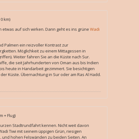
10 km)
 etwas auf sich wirken. Dann geht es ins grüne
Wadi
d Palmen ein reizvoller Kontrast zur
gketten. Möglichkeit zu einem Mittagessen in
griffen). Weiter fahren Sie an die Küste nach Sur.
fe, die seit Jahrhunderten von Oman aus bis Indien
bis heute in Handarbeit gezimmert. Sie besichtigen
n der Küste. Übernachtung in Sur oder am Ras Al Hadd.
m + Flug)
 kurzen Stadtrundfahrt kennen. Nicht weit davon
Wadi Tiwi mit seinem üppigen Grün, riesigen
n, und hohen Felswänden zu beiden Seiten. An