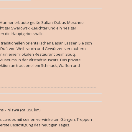
 Marmor erbaute große Sultan-Qabus-Moschee
htiger Swarowski-Leuchter und ein riesiger
en die Hauptgebetshalle.
raditionellen orientalischen Basar. Lassen Sie sich
 Duft von Weihrauch und Gewürzen verzaubern.
fen) in einem lokalen Restaurant beim Souq.
Museums in der Altstadt Muscats. Das private
ektion an tradtionellem Schmuck, Waffen und
ams – Nizwa
(ca. 350 km)
des Landes mit seinen verwinkelten Gängen, Treppen
e erste Besichtigung des heutigen Tages.