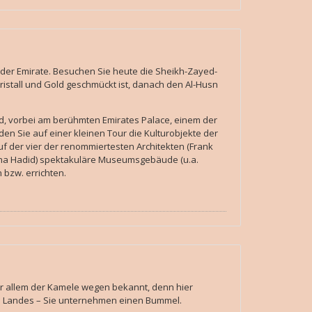
t der Emirate. Besuchen Sie heute die Sheikh-Zayed-
istall und Gold geschmückt ist, danach den Al-Husn
ad, vorbei am berühmten Emirates Palace, einem der
en Sie auf einer kleinen Tour die Kulturobjekte der
uf der vier der renommiertesten Architekten (Frank
ha Hadid) spektakuläre Museumsgebäude (u.a.
bzw. errichten.
vor allem der Kamele wegen bekannt, denn hier
es Landes – Sie unternehmen einen Bummel.