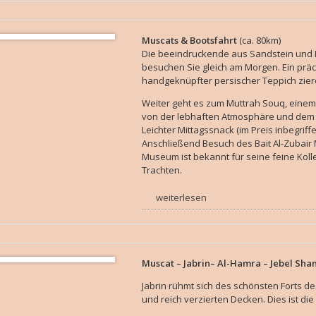
Muscats & Bootsfahrt
(ca. 80km)
Die beeindruckende aus Sandstein und
besuchen Sie gleich am Morgen. Ein präc
handgeknüpfter persischer Teppich zier
Weiter geht es zum Muttrah Souq, einem t
von der lebhaften Atmosphäre und dem
Leichter Mittagssnack (im Preis inbegrif
Anschließend Besuch des Bait Al-Zubair 
Museum ist bekannt für seine feine Koll
Trachten.
weiterlesen
Muscat – Jabrin– Al-Hamra – Jebel Sh
Jabrin rühmt sich des schönsten Forts 
und reich verzierten Decken. Dies ist di