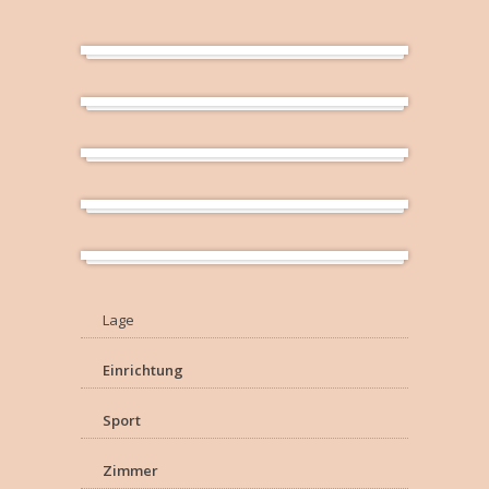
Badezimmer im Apartment
Schlafzimmer einer Suite
Doppelzimmer
Architekturdetail
Pool
Lage
Einrichtung
Sport
Zimmer