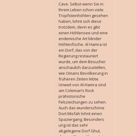
Cave. Selbst wenn Sie in
Ihrem Leben schon viele
Tropfsteinhöhlen gesehen
haben, lohnt sich diese
trotzdem, denn es gibt
einen Höhlensee und eine
endemische Art blinder
Höhlenfische. Al Hamra ist
ein Dorf, das von der
Regierung restauriert
wurde, um dem Besucher
anschaulich darzustellen,
wie Omans Bevölkerung in
früheren Zeiten lebte.
Unweit von Al-Hamra sind
am Coleman’s Rock
prähistorische
Felszeichungen zu sehen.
Auch das wunderschöne
Dort Misfah lohnt einen
Spaziergang. Besonders
urig ist das sehr
abgelegene Dorf Ghul,