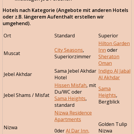
Hotels nach Kategorie (Angebote mit anderen Hotels
oder z.B. längerem Aufenthalt erstellen wir
umgehend).
Ort
Standard
Superior
Hilton Garden
City Seasons
,
Inn
oder
Muscat
Superiorzimmer
Sheraton
Oman
Sama Jebel Akhdar
Indigo Al Jabal
Jebel Akhdar
Hotel
Al Akhdar
Hissen Misfah
, mit
Sama
Du/WC oder
Jebel Shams / Misfat
Heights
,
Sama Heights
,
Bergblick
standard
Nizwa Residence
Apartments
Golden Tulip
Nizwa
0der
Al Dar Inn,
Nizwa