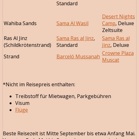
Standard
Desert Nights
Wahiba Sands
Sama Al Wasil
Camp
, Deluxe
Zeltsuite
Ras Al Jinz
Sama Ras al Jinz
,
Sama Ras al
(Schildkrötenstrand)
Standard
Jinz
, Deluxe
Crowne Plaza
Strand
Barceló Mussanah
Muscat
*Nicht im Reisepreis enthalten:
Treibstoff für Mietwagen, Parkgebühren
Visum
Flüge
Beste Reisezeit ist Mitte September bis etwa Anfang Mai.