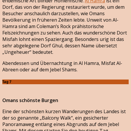
endemische Art blinder Höhlenfische.
Al Hamra
ist ein
Dorf, das von der Regierung restauriert wurde, um dem
Besucher anschaulich darzustellen, wie Omans
Bevölkerung in früheren Zeiten lebte. Unweit von Al-
Hamra sind am Coleman’s Rock prähistorische
Felszeichnungen zu sehen. Auch das wunderschöne Dort
Misfah lohnt einen Spaziergang. Besonders urig ist das
sehr abgelegene Dorf Ghul, dessen Name übersetzt
„Ungeheuer“ bedeutet.
Abendessen und Übernachtung in Al Hamra, Misfat Al-
Abreen oder auf dem Jebel Shams.
Tag 7
Omans schönste Burgen
Eine der schönsten kurzen Wanderungen des Landes ist
der so genannte „Balcony Walk“, ein gesicherter
Panoramaweg entlang eines Abgrunds auf dem Jebel
Shams. Mit diesem starten Sie den heutigen Tag.