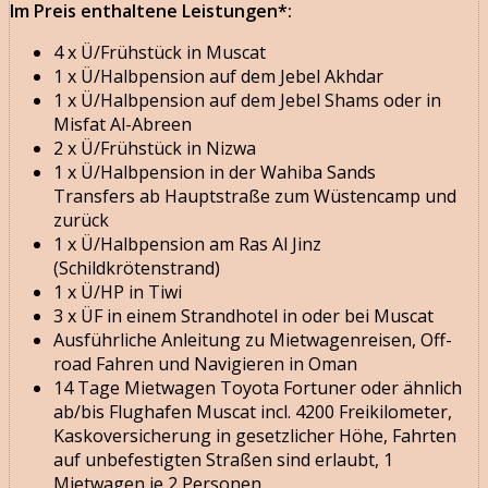
Im Preis enthaltene Leistungen*:
4 x Ü/Frühstück in Muscat
1 x Ü/Halbpension auf dem Jebel Akhdar
1 x Ü/Halbpension auf dem Jebel Shams oder in
Misfat Al-Abreen
2 x Ü/Frühstück in Nizwa
1 x Ü/Halbpension in der Wahiba Sands
Transfers ab Hauptstraße zum Wüstencamp und
zurück
1 x Ü/Halbpension am Ras Al Jinz
(Schildkrötenstrand)
1 x Ü/HP in Tiwi
3 x ÜF in einem Strandhotel in oder bei Muscat
Ausführliche Anleitung zu Mietwagenreisen, Off-
road Fahren und Navigieren in Oman
14 Tage Mietwagen Toyota Fortuner oder ähnlich
ab/bis Flughafen Muscat incl. 4200 Freikilometer,
Kaskoversicherung in gesetzlicher Höhe, Fahrten
auf unbefestigten Straßen sind erlaubt, 1
Mietwagen je 2 Personen