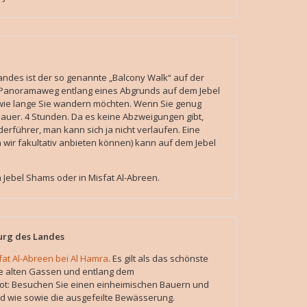
des ist der so genannte „Balcony Walk“ auf der
r) Panoramaweg entlang eines Abgrunds auf dem Jebel
 wie lange Sie wandern möchten. Wenn Sie genug
auer. 4 Stunden. Da es keine Abzweigungen gibt,
erführer, man kann sich ja nicht verlaufen. Eine
 wir fakultativ anbieten können) kann auf dem Jebel
ebel Shams oder in Misfat Al-Abreen.
Burg des Landes
fat Al-Abreen bei Al Hamra
. Es gilt als das schönste
ie alten Gassen und entlang dem
ot: Besuchen Sie einen einheimischen Bauern und
nd wie sowie die ausgefeilte Bewässerung.