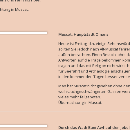
ns und Fahrt ins Hotel.
htung in Muscat.
Muscat, Hauptstadt Omans
Heute ist Freitag, d.h. einige Sehenswür
sollten Sie jedoch nach Alt-Muscat fahre
außen betrachten. Einen Besuch lohnt d
Antworten auf die Frage bekommen könn
tragen und das mit Religion nicht wirklich
für Seefahrt und Archäologie anschauen
in den kommenden Tagen besser verste
Man hat Muscat nicht gesehen ohne den 
weihrauchgeschwängerten Gassen werd
vieles mehr feilgeboten.
Übernachtung in Muscat.
Durch das Wadi Bani Awf auf den Jebe