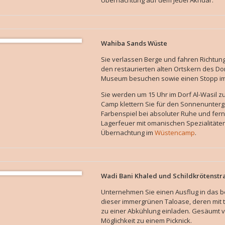
Übernachtung auf dem Jebel Akhdar.
Wahiba Sands Wüste
Sie verlassen Berge und fahren Richtu
den restaurierten alten Ortskern des D
Museum besuchen sowie einen Stopp im 
Sie werden um 15 Uhr im Dorf Al-Wasil 
Camp klettern Sie für den Sonnenunterg
Farbenspiel bei absoluter Ruhe und fer
Lagerfeuer mit omanischen Spezialitäten
Übernachtung im
Wüstencamp
.
Wadi Bani Khaled und Schildkrötenstr
Unternehmen Sie einen Ausflug in das 
dieser immergrünen Taloase, deren mit 
zu einer Abkühlung einladen. Gesäumt vo
Möglichkeit zu einem Picknick.