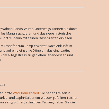
ng Wahiba Sands-Wüste. Unterwegs können Sie durch
orfes Manah spazieren und das neue historische
Dorf Mudairib mit seinen Oasengärten einlegen.
zum Transfer zum Camp erwartet. Nach Ankunft im
ang auf eine einsame Düne um das einzigartige
n vom Alltagsstress zu genießen. Abendessen und
.
and
berühmte
Wadi Bani Khaled
. Sie haben Freizeit in
türkis- und saphirfarbenem Wasser gefüllten Teichen
n saftig grünen, schattigen Palmen, haben Sie die