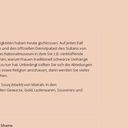
digkeiten haben heute gschlossen. Auf jeden Fall
n und den offiziellen Dienstpalast des Sultans von
as Nationalmuseum in dem Sie z.B. verblüffende
en, warum Frauen traditionell schwarze Umhänge
 zu tun hat. Unbedingt sollten Sie sich die Abteilungen
 sowie Religion anschauen, dann werden Sie vieles
hen.
Souq (Markt) von Matrah. In den
en Gewürze, Gold, Lederwaren, Souvenirs und
l Shams