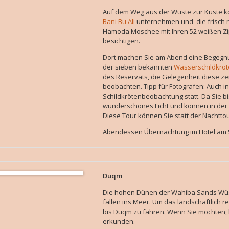
Auf dem Weg aus der Wüste zur Küste k
Bani Bu Ali
unternehmen und die frisch re
Hamoda Moschee mit Ihren 52 weißen Zi
besichtigen.
Dort machen Sie am Abend eine Begegnun
der sieben bekannten
Wasserschildkröt
des Reservats, die Gelegenheit diese ze
beobachten. Tipp für Fotografen: Auch 
Schildkrötenbeobachtung statt. Da Sie 
wunderschönes Licht und können in der 
Diese Tour können Sie statt der Nachtto
Abendessen Übernachtung im Hotel am S
Duqm
Die hohen Dünen der Wahiba Sands Wüste
fallen ins Meer. Um das landschaftlich 
bis Duqm zu fahren. Wenn Sie möchten,
erkunden.