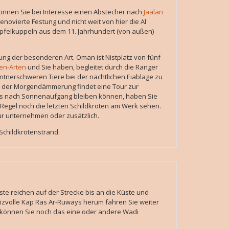
önnen Sie bei Interesse einen Abstecher nach
Jaalan
novierte Festung und nicht weit von hier die Al
pfelkuppeln aus dem 11. Jahrhundert (von außen)
g der besonderen Art. Oman ist Nistplatz von fünf
en-Arten
und Sie haben, begleitet durch die Ranger
ntnerschweren Tiere bei der nächtlichen Eiablage zu
in der Morgendämmerung findet eine Tour zur
bis nach Sonnenaufgang bleiben können, haben Sie
Regel noch die letzten Schildkröten am Werk sehen.
ur unternehmen oder zusätzlich.
childkrötenstrand.
 reichen auf der Strecke bis an die Küste und
reizvolle Kap Ras Ar-Ruways herum fahren Sie weiter
 können Sie noch das eine oder andere Wadi