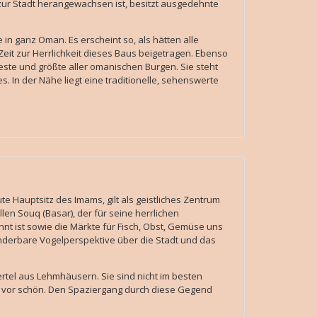
zur Stadt herangewachsen ist, besitzt ausgedehnte
 in ganz Oman. Es erscheint so, als hätten alle
Zeit zur Herrlichkeit dieses Baus beigetragen. Ebenso
teste und größte aller omanischen Burgen. Sie steht
. In der Nähe liegt eine traditionelle, sehenswerte
te Hauptsitz des Imams, gilt als geistliches Zentrum
len Souq (Basar), der für seine herrlichen
t ist sowie die Märkte für Fisch, Obst, Gemüse uns
nderbare Vogelperspektive über die Stadt und das
iertel aus Lehmhäusern. Sie sind nicht im besten
ie vor schön. Den Spaziergang durch diese Gegend