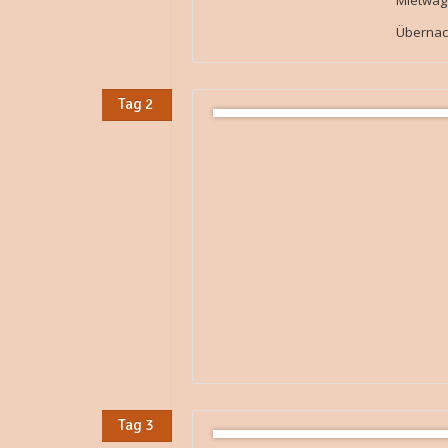
Mietwage
Übernac
Tag 2
Tag 3