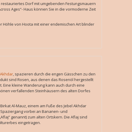
in restauriertes Dorf mit umgebenden Festungsmauern
ross Ages“- Haus können Sie in die vormoderne Zeit
er Höhle von Hoota mit einer endemischen Art blinder
 Akhdar
, spazieren durch die engen Gässchen zu den
dukt sind Rosen, aus denen das Rosenöl hergestellt
ist. Eine kleine Wanderung kann auch durch eine
chönen verfallenden Steinhäusern des alten Dorfes
 Birkat Al-Mauz, einem am Fuße des Jebel Akhdar
 Spaziergang vorbei an Bananen- und
laj“ genannt) zum alten Ortskern. Die Aflaj sind
lturerbes eingetragen.