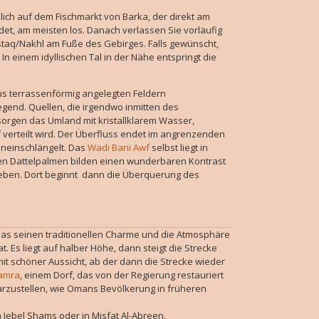
mlich auf dem Fischmarkt von Barka, der direkt am
et, am meisten los. Danach verlassen Sie vorläufig
staq/Nakhl am Fuße des Gebirges. Falls gewünscht,
n einem idyllischen Tal in der Nähe entspringt die
us terrassenförmig angelegten Feldern
egend. Quellen, die irgendwo inmitten des
orgen das Umland mit kristallklarem Wasser,
f verteilt wird. Der Überfluss endet im angrenzenden
hineinschlängelt. Das
Wadi Bani Awf
selbst liegt in
rünen Dattelpalmen bilden einen wunderbaren Kontrast
eben. Dort beginnt dann die Überquerung des
, das seinen traditionellen Charme und die Atmosphäre
. Es liegt auf halber Höhe, dann steigt die Strecke
it schöner Aussicht, ab der dann die Strecke wieder
Hamra
, einem Dorf, das von der Regierung restauriert
rzustellen, wie Omans Bevölkerung in früheren
ebel Shams oder in Misfat Al-Abreen.