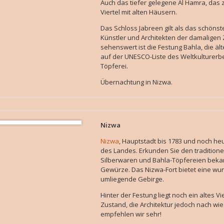
Auch das tiefer gelegene Al Hamra, das 
Viertel mit alten Häusern.
Das Schloss Jabreen gilt als das schönste
Künstler und Architekten der damaligen 
sehenswert ist die Festung Bahla, die äl
auf der UNESCO-Liste des Weltkulturerbes
Töpferei.
Übernachtung in Nizwa.
Nizwa
Nizwa
, Hauptstadt bis 1783 und noch heu
des Landes. Erkunden Sie den traditionel
Silberwaren und Bahla-Töpfereien bekann
Gewürze. Das Nizwa-Fort bietet eine wu
umliegende Gebirge.
Hinter der Festung liegt noch ein altes V
Zustand, die Architektur jedoch nach w
empfehlen wir sehr!