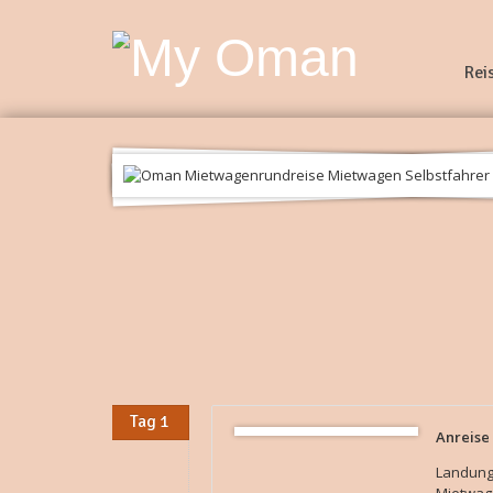
Rei
Tag 1
Anreise
Landung