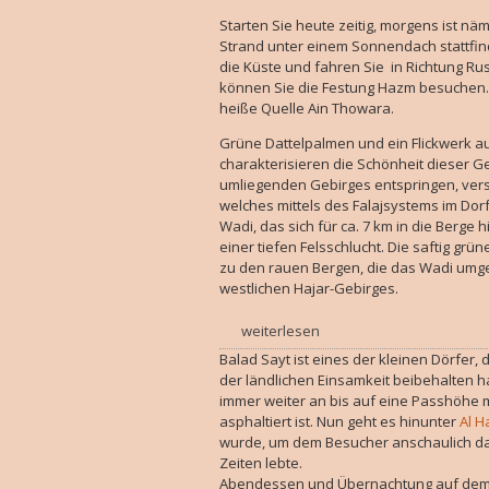
Starten Sie heute zeitig, morgens ist nä
Strand unter einem Sonnendach stattfind
die Küste und fahren Sie in Richtung Ru
können Sie die Festung Hazm besuchen. I
heiße Quelle Ain Thowara.
Grüne Dattelpalmen und ein Flickwerk a
charakterisieren die Schönheit dieser G
umliegenden Gebirges entspringen, vers
welches mittels des Falajsystems im Dor
Wadi, das sich für ca. 7 km in die Berge 
einer tiefen Felsschlucht. Die saftig g
zu den rauen Bergen, die das Wadi umg
westlichen Hajar-Gebirges.
weiterlesen
Balad Sayt ist eines der kleinen Dörfer
der ländlichen Einsamkeit beibehalten hat
immer weiter an bis auf eine Passhöhe m
asphaltiert ist. Nun geht es hinunter
Al 
wurde, um dem Besucher anschaulich da
Zeiten lebte.
Abendessen und Übernachtung auf dem J