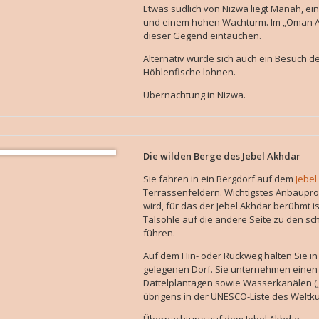
Etwas südlich von Nizwa liegt Manah, e
und einem hohen Wachturm. Im „Oman Ac
dieser Gegend eintauchen.
Alternativ würde sich auch ein Besuch d
Höhlenfische lohnen.
Übernachtung in Nizwa.
Die wilden Berge des Jebel Akhdar
Sie fahren in ein Bergdorf auf dem
Jebel
Terrassenfeldern. Wichtigstes Anbaupro
wird, für das der Jebel Akhdar berühmt 
Talsohle auf die andere Seite zu den s
führen.
Auf dem Hin- oder Rückweg halten Sie in
gelegenen Dorf. Sie unternehmen einen
Dattelplantagen sowie Wasserkanälen („Af
übrigens in der UNESCO-Liste des Weltku