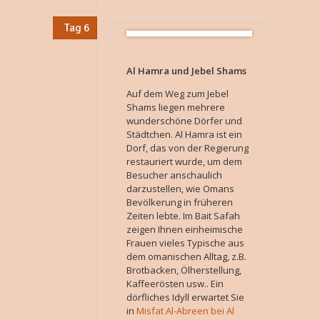
Tag 6
Al Hamra und Jebel Shams
Auf dem Weg zum Jebel
Shams liegen mehrere
wunderschöne Dörfer und
Städtchen. Al Hamra ist ein
Dorf, das von der Regierung
restauriert wurde, um dem
Besucher anschaulich
darzustellen, wie Omans
Bevölkerung in früheren
Zeiten lebte. Im Bait Safah
zeigen Ihnen einheimische
Frauen vieles Typische aus
dem omanischen Alltag, z.B.
Brotbacken, Ölherstellung,
Kaffeerösten usw.. Ein
dörfliches Idyll erwartet Sie
in
Misfat Al-Abreen bei Al