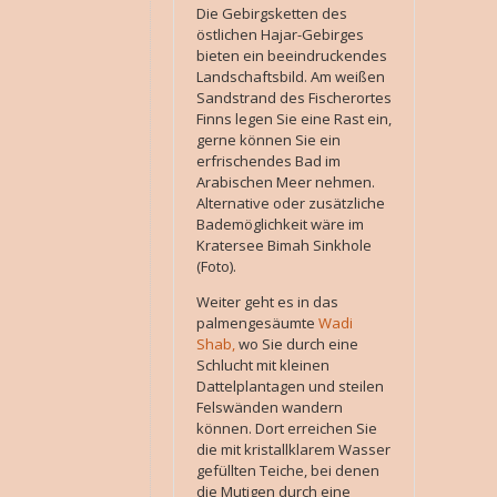
Die Gebirgsketten des
östlichen Hajar-Gebirges
bieten ein beeindruckendes
Landschaftsbild. Am weißen
Sandstrand des Fischerortes
Finns legen Sie eine Rast ein,
gerne können Sie ein
erfrischendes Bad im
Arabischen Meer nehmen.
Alternative oder zusätzliche
Bademöglichkeit wäre im
Kratersee Bimah Sinkhole
(Foto).
Weiter geht es in das
palmengesäumte
Wadi
Shab,
wo Sie durch eine
Schlucht mit kleinen
Dattelplantagen und steilen
Felswänden wandern
können. Dort erreichen Sie
die mit kristallklarem Wasser
gefüllten Teiche, bei denen
die Mutigen durch eine