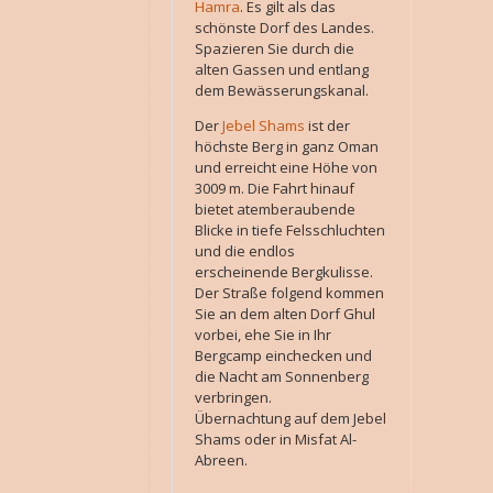
Hamra
. Es gilt als das
schönste Dorf des Landes.
Spazieren Sie durch die
alten Gassen und entlang
dem Bewässerungskanal.
Der
Jebel Shams
ist der
höchste Berg in ganz Oman
und erreicht eine Höhe von
3009 m. Die Fahrt hinauf
bietet atemberaubende
Blicke in tiefe Felsschluchten
und die endlos
erscheinende Bergkulisse.
Der Straße folgend kommen
Sie an dem alten Dorf Ghul
vorbei, ehe Sie in Ihr
Bergcamp einchecken und
die Nacht am Sonnenberg
verbringen.
Übernachtung auf dem Jebel
Shams oder in Misfat Al-
Abreen.