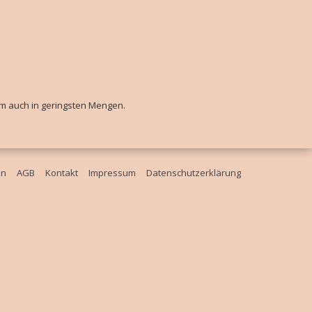
um auch in geringsten Mengen.
en
AGB
Kontakt
Impressum
Datenschutzerklärung
Website ohne Änderung der Cookie-Einstellungen verwendest oder auf