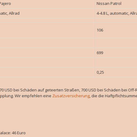
Pajero
Nissan Patrol
atic, Allrad
4-4.8 L, automatic, All
106
699
0,25
70 USD bei Schäden auf geteerten Straßen, 700 USD bei Schäden bei Off-R
upplung. Wir empfehlen eine
Zusatzversicherung
, die die Haftpflichtsumm
alace: 46 Euro