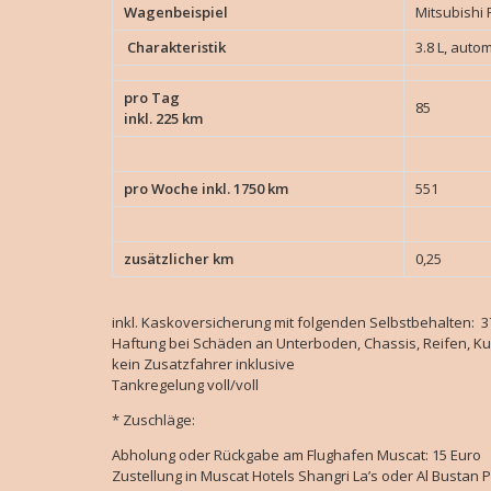
Wagenbeispiel
Mitsubishi 
Charakteristik
3.8 L, autom
pro Tag
85
inkl. 225 km
pro Woche inkl. 1750 km
551
zusätzlicher km
0,25
inkl. Kaskoversicherung mit folgenden Selbstbehalten: 3
Haftung bei Schäden an Unterboden, Chassis, Reifen, K
kein Zusatzfahrer inklusive
Tankregelung voll/voll
* Zuschläge:
Abholung oder Rückgabe am Flughafen Muscat: 15 Euro
Zustellung in Muscat Hotels Shangri La’s oder Al Bustan P