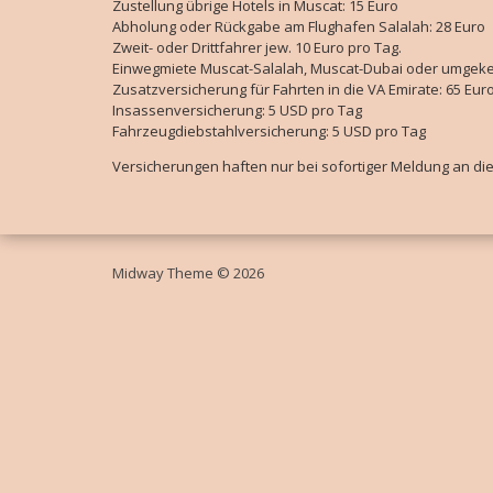
Zustellung übrige Hotels in Muscat: 15 Euro
Abholung oder Rückgabe am Flughafen Salalah: 28 Euro
Zweit- oder Drittfahrer jew. 10 Euro pro Tag.
Einwegmiete Muscat-Salalah, Muscat-Dubai oder umgekeh
Zusatzversicherung für Fahrten in die VA Emirate: 65 Eu
Insassenversicherung: 5 USD pro Tag
Fahrzeugdiebstahlversicherung: 5 USD pro Tag
Versicherungen haften nur bei sofortiger Meldung an di
Midway Theme © 2026
Durch die weitere Nutzung der Seite stimmst du der Verwendung von Coo
Die Cookie-Einstellungen auf dieser Website sind auf "Cookies zulassen
"Akzeptieren" klickst, erklärst du sich damit einverstanden.