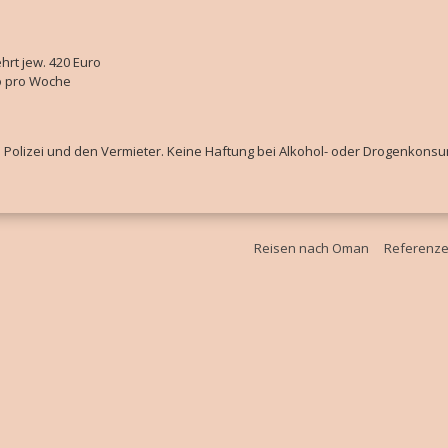
rt jew. 420 Euro
ro pro Woche
e Polizei und den Vermieter. Keine Haftung bei Alkohol- oder Drogenkons
Reisen nach Oman
Referenz
kies zu.
Weitere Informationen
Akzeptieren
" eingestellt, um das beste Surferlebnis zu ermöglichen. Wenn du diese 