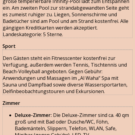
große temperierbare Infinity-Pool lädt zum Entspannen
ein. Am zweiten Pool zur strandabgewandten Seite geht
es zumeist ruhiger zu. Liegen, Sonnenschirme und
Badetücher sind am Pool und am Strand kostenfrei. Alle
gängigen Kreditkarten werden akzeptiert.
Landeskategorie: 5 Sterne.
Sport
Den Gästen steht ein Fitnesscenter kostenfrei zur
Verfügung, außerdem werden Tennis, Tischtennis und
Beach-Volleyball angeboten. Gegen Gebühr:
Anwendungen und Massagen im „Al Waha“ Spa mit
Sauna und Dampfbad sowie diverse Wassersportarten,
Delfinbeobachtungstouren und Exkursionen.
Zimmer
Deluxe-Zimmer:
Die Deluxe-Zimmer sind ca. 40 qm
groß und mit Bad oder Dusche/WC, Föhn,
Bademänteln, Slippern, Telefon, WLAN, Safe,
Minibar (gegen Gebühr), LED-TV,