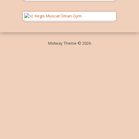
Gym
Midway Theme © 2026
Durch die weitere Nutzung der Seite stimmst du der Verwendung von
Cookies zu.
Weitere Informationen
Akzeptieren
Die Cookie-Einstellungen auf dieser Website sind auf "Cookies zulassen"
eingestellt, um das beste Surferlebnis zu ermöglichen. Wenn du diese
Website ohne Änderung der Cookie-Einstellungen verwendest oder auf
"Akzeptieren" klickst, erklärst du sich damit einverstanden.